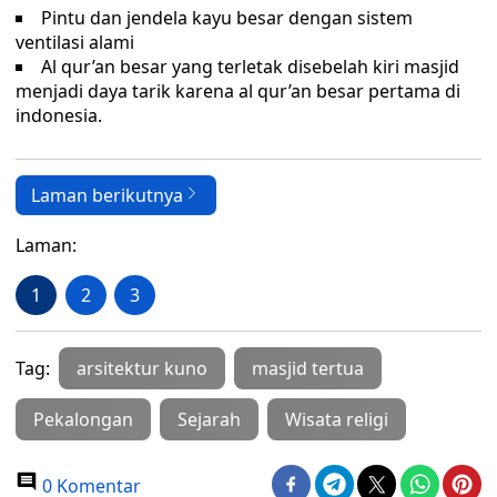
Pintu dan jendela kayu besar dengan sistem
ventilasi alami
Al qur’an besar yang terletak disebelah kiri masjid
menjadi daya tarik karena al qur’an besar pertama di
indonesia.
Laman berikutnya
Laman:
1
2
3
Tag:
arsitektur kuno
masjid tertua
Pekalongan
Sejarah
Wisata religi
0 Komentar