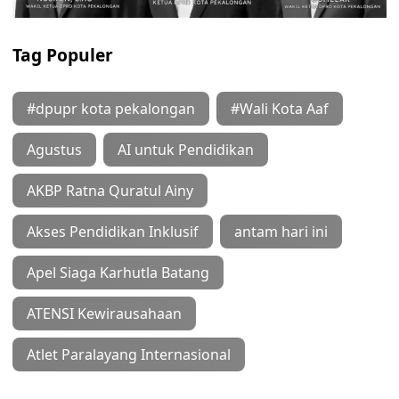
Tag Populer
#dpupr kota pekalongan
#Wali Kota Aaf
Agustus
AI untuk Pendidikan
AKBP Ratna Quratul Ainy
Akses Pendidikan Inklusif
antam hari ini
Apel Siaga Karhutla Batang
ATENSI Kewirausahaan
Atlet Paralayang Internasional