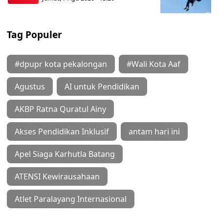
Tag Populer
#dpupr kota pekalongan
#Wali Kota Aaf
Agustus
AI untuk Pendidikan
AKBP Ratna Quratul Ainy
Akses Pendidikan Inklusif
antam hari ini
Apel Siaga Karhutla Batang
ATENSI Kewirausahaan
Atlet Paralayang Internasional