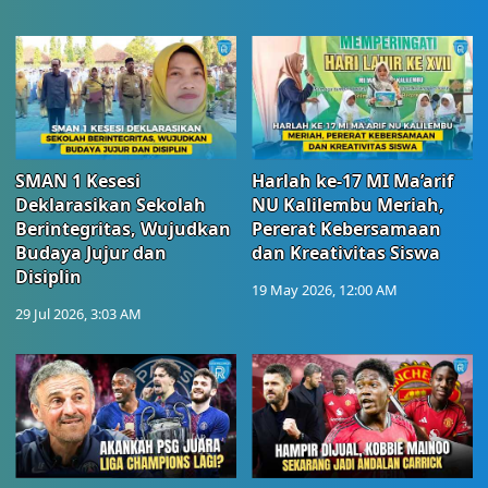
SMAN 1 Kesesi
Harlah ke-17 MI Ma’arif
Deklarasikan Sekolah
NU Kalilembu Meriah,
Berintegritas, Wujudkan
Pererat Kebersamaan
Budaya Jujur dan
dan Kreativitas Siswa
Disiplin
19 May 2026, 12:00 AM
29 Jul 2026, 3:03 AM