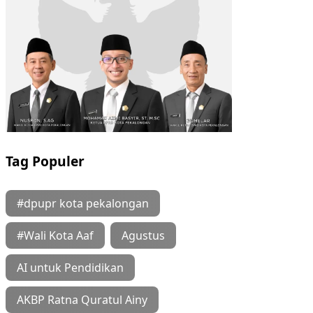
Tag Populer
#dpupr kota pekalongan
#Wali Kota Aaf
Agustus
AI untuk Pendidikan
AKBP Ratna Quratul Ainy