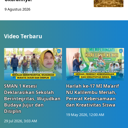
9 Agustus 2026
Video Terbaru
SMAN 1 Kesesi
Harlah ke-17 MI Ma’arif
Deklarasikan Sekolah
NU Kalilembu Meriah,
Berintegritas, Wujudkan
Pererat Kebersamaan
Budaya Jujur dan
dan Kreativitas Siswa
Disiplin
19 May 2026, 12:00 AM
29 Jul 2026, 3:03 AM