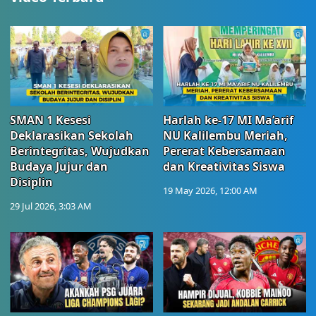
SMAN 1 Kesesi
Harlah ke-17 MI Ma’arif
Deklarasikan Sekolah
NU Kalilembu Meriah,
Berintegritas, Wujudkan
Pererat Kebersamaan
Budaya Jujur dan
dan Kreativitas Siswa
Disiplin
19 May 2026, 12:00 AM
29 Jul 2026, 3:03 AM