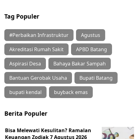
Tag Populer
#Perbaikan Infrastruktur
Agustus
Akreditasi Rumah Sakit
APBD Batang
Aspirasi Desa
Bahaya Bakar Sampah
Bantuan Gerobak Usaha
Bupati Batang
bupati kendal
buyback emas
Berita Populer
Bisa Melewati Kesulitan? Ramalan
Keuangan Zodiak 7 Agustus 2026