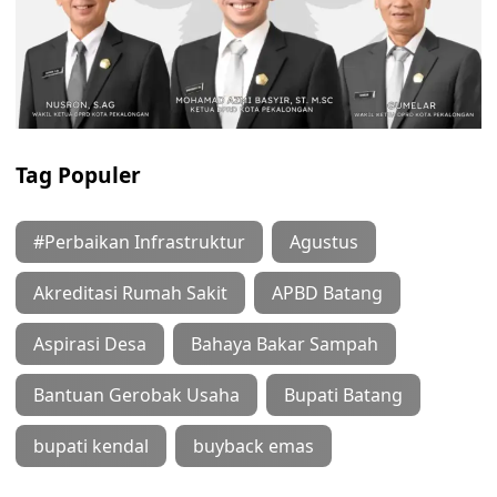
Tag Populer
#Perbaikan Infrastruktur
Agustus
Akreditasi Rumah Sakit
APBD Batang
Aspirasi Desa
Bahaya Bakar Sampah
Bantuan Gerobak Usaha
Bupati Batang
bupati kendal
buyback emas