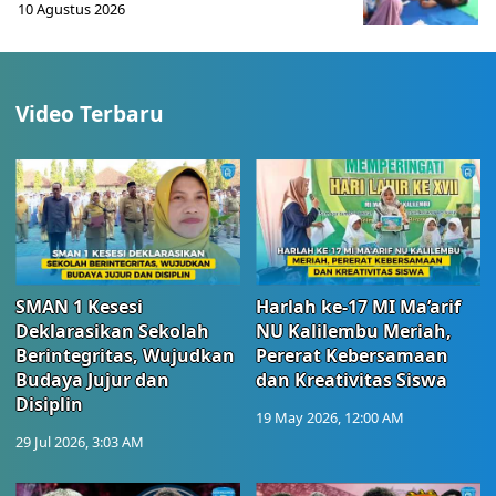
10 Agustus 2026
Video Terbaru
SMAN 1 Kesesi
Harlah ke-17 MI Ma’arif
Deklarasikan Sekolah
NU Kalilembu Meriah,
Berintegritas, Wujudkan
Pererat Kebersamaan
Budaya Jujur dan
dan Kreativitas Siswa
Disiplin
19 May 2026, 12:00 AM
29 Jul 2026, 3:03 AM