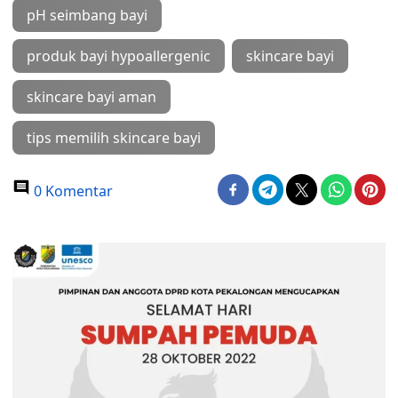
pH seimbang bayi
produk bayi hypoallergenic
skincare bayi
skincare bayi aman
tips memilih skincare bayi
0 Komentar