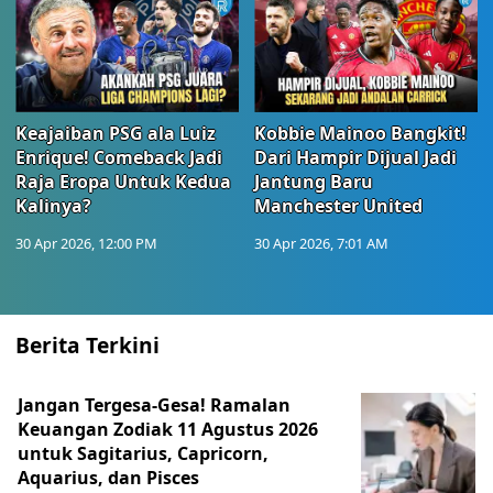
Keajaiban PSG ala Luiz
Kobbie Mainoo Bangkit!
Enrique! Comeback Jadi
Dari Hampir Dijual Jadi
Raja Eropa Untuk Kedua
Jantung Baru
Kalinya?
Manchester United
30 Apr 2026, 12:00 PM
30 Apr 2026, 7:01 AM
Berita Terkini
Jangan Tergesa-Gesa! Ramalan
Keuangan Zodiak 11 Agustus 2026
untuk Sagitarius, Capricorn,
Aquarius, dan Pisces