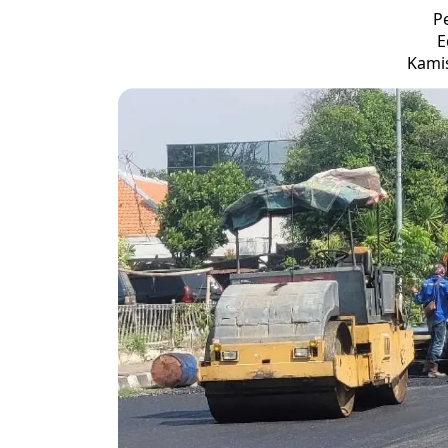
P
E
Kamis