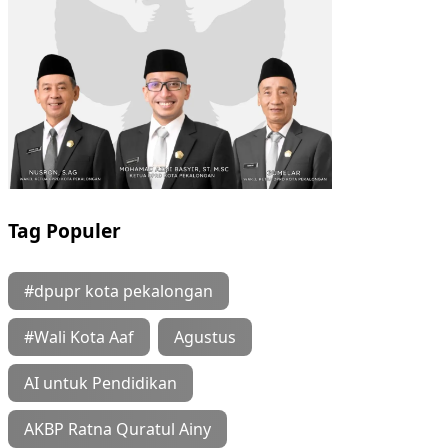
Tag Populer
#dpupr kota pekalongan
#Wali Kota Aaf
Agustus
AI untuk Pendidikan
AKBP Ratna Quratul Ainy