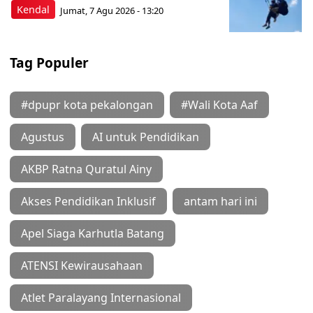
Kendal
Jumat, 7 Agu 2026 - 13:20
Tag Populer
#dpupr kota pekalongan
#Wali Kota Aaf
Agustus
AI untuk Pendidikan
AKBP Ratna Quratul Ainy
Akses Pendidikan Inklusif
antam hari ini
Apel Siaga Karhutla Batang
ATENSI Kewirausahaan
Atlet Paralayang Internasional