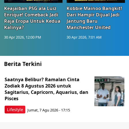
Keajaiban PSG ala Luiz
Kobbie Mainoo Bangkit!
Enrique! Comeback Jadi
Dari Hampir Dijual Jadi
Raja Eropa Untuk Kedua
Jantung Baru
Kalinya?
Manchester United
30 Apr 2026, 12:00 PM
30 Apr 2026, 7:01 AM
Berita Terkini
Saatnya Belibur? Ramalan Cinta
Zodiak 8 Agustus 2026 untuk
Sagitarius, Capricorn, Aquarius, dan
Pisces
Lifestyle
Jumat, 7 Agu 2026 - 17:15