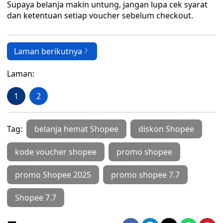
Supaya belanja makin untung, jangan lupa cek syarat
dan ketentuan setiap voucher sebelum checkout.
Laman berikutnya
Laman:
1
2
Tag:
belanja hemat Shopee
diskon Shopee
kode voucher shopee
promo shopee
promo Shopee 2025
promo shopee 7.7
Shopee 7.7