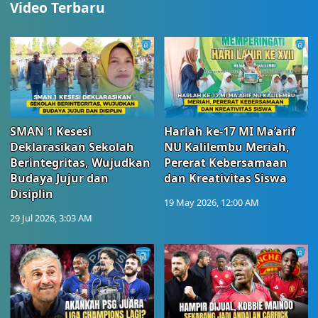
Video Terbaru
SMAN 1 Kesesi
Harlah ke-17 MI Ma’arif
Deklarasikan Sekolah
NU Kalilembu Meriah,
Berintegritas, Wujudkan
Pererat Kebersamaan
Budaya Jujur dan
dan Kreativitas Siswa
Disiplin
19 May 2026, 12:00 AM
29 Jul 2026, 3:03 AM