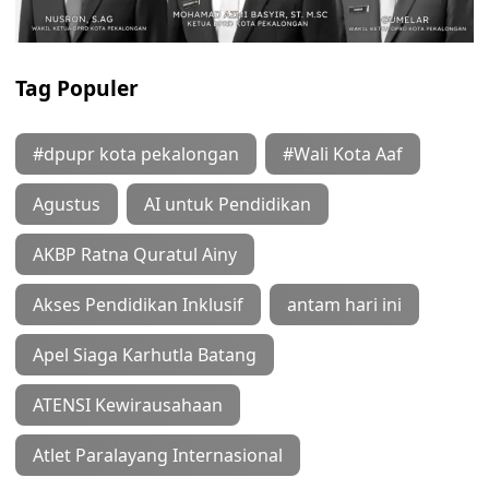
Tag Populer
#dpupr kota pekalongan
#Wali Kota Aaf
Agustus
AI untuk Pendidikan
AKBP Ratna Quratul Ainy
Akses Pendidikan Inklusif
antam hari ini
Apel Siaga Karhutla Batang
ATENSI Kewirausahaan
Atlet Paralayang Internasional