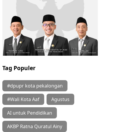
Tag Populer
#dpupr kota pekalongan
#Wali Kota Aaf
Agustus
AI untuk Pendidikan
AKBP Ratna Quratul Ainy