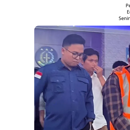
P
E
Senin