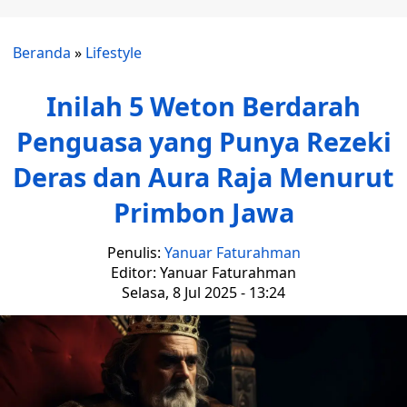
Beranda
»
Lifestyle
Inilah 5 Weton Berdarah
Penguasa yang Punya Rezeki
Deras dan Aura Raja Menurut
Primbon Jawa
Penulis:
Yanuar Faturahman
Editor: Yanuar Faturahman
Selasa, 8 Jul 2025 - 13:24