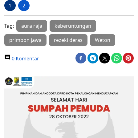
1
2
Tag:
aura raja
keberuntungan
primbon jawa
rezeki deras
Weton
0 Komentar