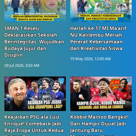
SMAN 1 Kesesi
Harlah ke-17 MI Ma’arif
Deklarasikan Sekolah
NU Kalilembu Meriah,
Berintegritas, Wujudkan
Pererat Kebersamaan
Budaya Jujur dan
dan Kreativitas Siswa
Disiplin
19 May 2026, 12:00 AM
29 Jul 2026, 3:03 AM
Keajaiban PSG ala Luiz
Kobbie Mainoo Bangkit!
Enrique! Comeback Jadi
Dari Hampir Dijual Jadi
Raja Eropa Untuk Kedua
Jantung Baru