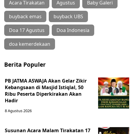
Acara Tirakatan
Agustus
Baby Galeri
buyback emas
buyback UBS
Doa 17 Agustus
Doa Indonesia
doa kemerdekaan
Berita Populer
PB JATMA ASWAJA Akan Gelar Zikir
Kebangsaan di Masjid Istiqlal, 50
Ribu Peserta Diperkirakan Akan
Hadir
8 Agustus 2026
Susunan Acara Malam Tirakatan 17