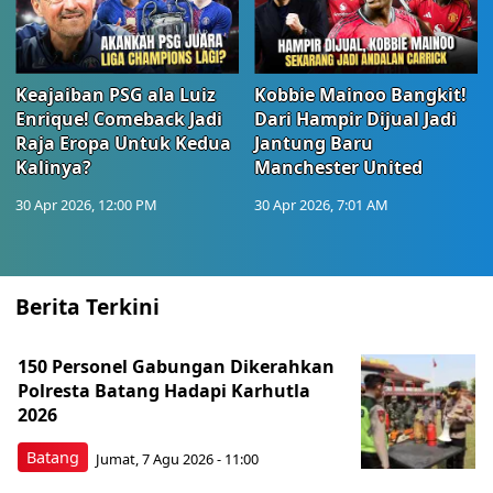
Keajaiban PSG ala Luiz
Kobbie Mainoo Bangkit!
Enrique! Comeback Jadi
Dari Hampir Dijual Jadi
Raja Eropa Untuk Kedua
Jantung Baru
Kalinya?
Manchester United
30 Apr 2026, 12:00 PM
30 Apr 2026, 7:01 AM
Berita Terkini
150 Personel Gabungan Dikerahkan
Polresta Batang Hadapi Karhutla
2026
Batang
Jumat, 7 Agu 2026 - 11:00