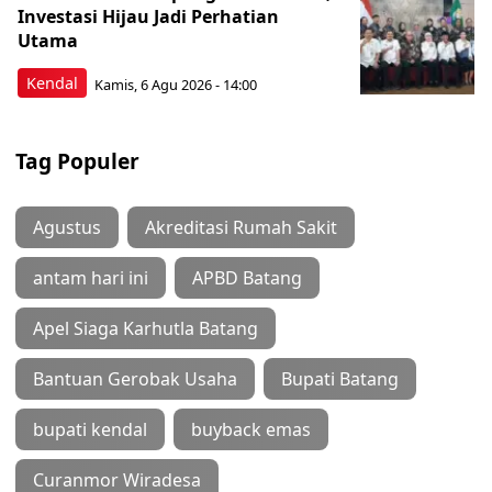
Investasi Hijau Jadi Perhatian
Utama
Kendal
Kamis, 6 Agu 2026 - 14:00
Tag Populer
Agustus
Akreditasi Rumah Sakit
antam hari ini
APBD Batang
Apel Siaga Karhutla Batang
Bantuan Gerobak Usaha
Bupati Batang
bupati kendal
buyback emas
Curanmor Wiradesa