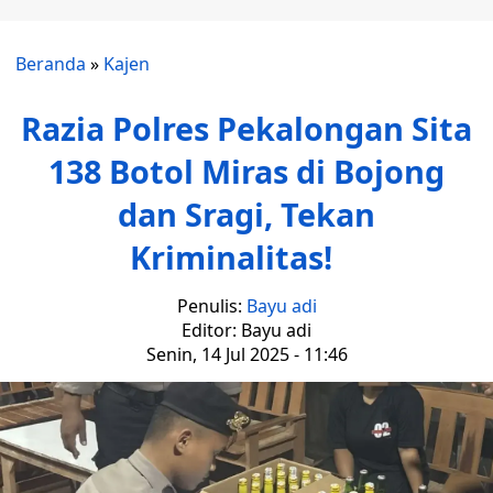
Beranda
»
Kajen
Razia Polres Pekalongan Sita
138 Botol Miras di Bojong
dan Sragi, Tekan
Kriminalitas!
Penulis:
Bayu adi
Editor: Bayu adi
Senin, 14 Jul 2025 - 11:46