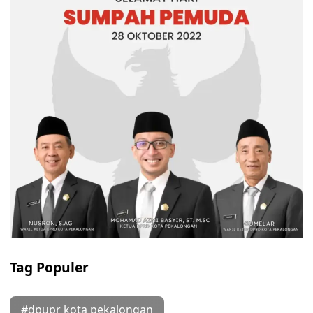
Tag Populer
#dpupr kota pekalongan