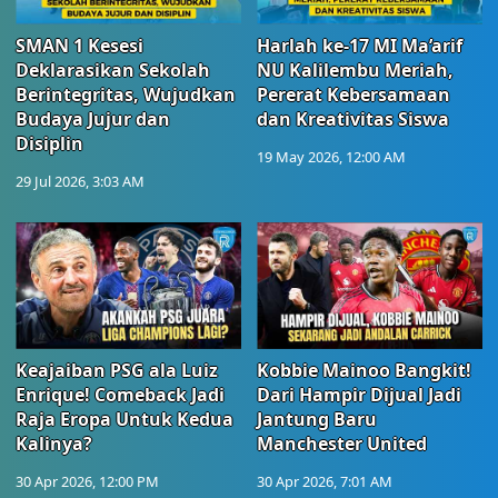
SMAN 1 Kesesi
Harlah ke-17 MI Ma’arif
Deklarasikan Sekolah
NU Kalilembu Meriah,
Berintegritas, Wujudkan
Pererat Kebersamaan
Budaya Jujur dan
dan Kreativitas Siswa
Disiplin
19 May 2026, 12:00 AM
29 Jul 2026, 3:03 AM
Keajaiban PSG ala Luiz
Kobbie Mainoo Bangkit!
Enrique! Comeback Jadi
Dari Hampir Dijual Jadi
Raja Eropa Untuk Kedua
Jantung Baru
Kalinya?
Manchester United
30 Apr 2026, 12:00 PM
30 Apr 2026, 7:01 AM