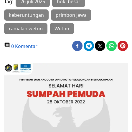
Tag:
26 juli 2025
hoki besar
keberuntungan
primbon jawa
ramalan weton
Weton
0 Komentar