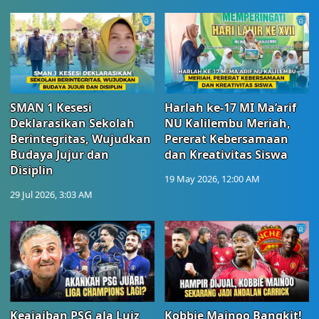
SMAN 1 Kesesi
Harlah ke-17 MI Ma’arif
Deklarasikan Sekolah
NU Kalilembu Meriah,
Berintegritas, Wujudkan
Pererat Kebersamaan
Budaya Jujur dan
dan Kreativitas Siswa
Disiplin
19 May 2026, 12:00 AM
29 Jul 2026, 3:03 AM
Keajaiban PSG ala Luiz
Kobbie Mainoo Bangkit!