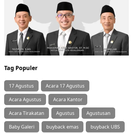
Tag Populer
17 Agustus
Acara 17 Agustus
Acara Agustus
Acara Kantor
Acara Tirakatan
Agustus
Agustusan
Baby Galeri
buyback emas
buyback UBS