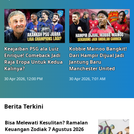
Keajaiban PSG ala Luiz
Kobbie Mainoo Bangkit!
Enrique! Comeback Jadi
Dari Hampir Dijual Jadi
Raja Eropa Untuk Kedua
Jantung Baru
Kalinya?
Manchester United
30 Apr 2026, 12:00 PM
30 Apr 2026, 7:01 AM
Berita Terkini
Bisa Melewati Kesulitan? Ramalan
Keuangan Zodiak 7 Agustus 2026