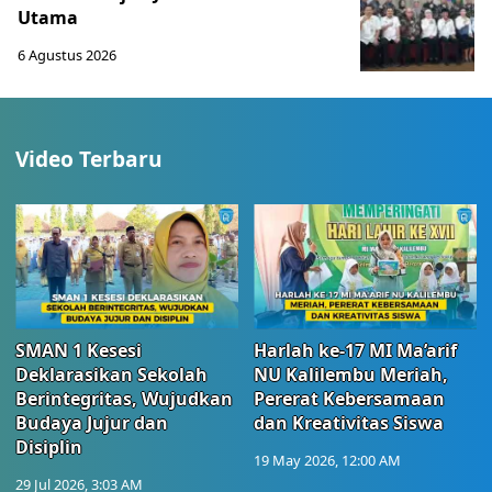
Utama
6 Agustus 2026
Video Terbaru
SMAN 1 Kesesi
Harlah ke-17 MI Ma’arif
Deklarasikan Sekolah
NU Kalilembu Meriah,
Berintegritas, Wujudkan
Pererat Kebersamaan
Budaya Jujur dan
dan Kreativitas Siswa
Disiplin
19 May 2026, 12:00 AM
29 Jul 2026, 3:03 AM