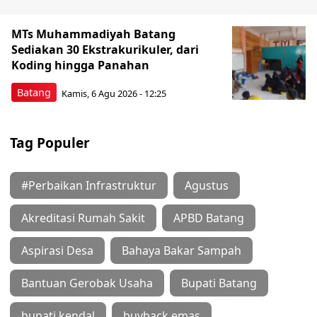
MTs Muhammadiyah Batang
Sediakan 30 Ekstrakurikuler, dari
Koding hingga Panahan
Batang
Kamis, 6 Agu 2026 - 12:25
Tag Populer
#Perbaikan Infrastruktur
Agustus
Akreditasi Rumah Sakit
APBD Batang
Aspirasi Desa
Bahaya Bakar Sampah
Bantuan Gerobak Usaha
Bupati Batang
bupati kendal
buyback emas