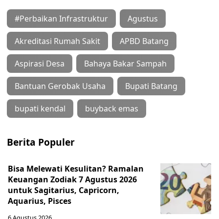
#Perbaikan Infrastruktur
Agustus
Akreditasi Rumah Sakit
APBD Batang
Aspirasi Desa
Bahaya Bakar Sampah
Bantuan Gerobak Usaha
Bupati Batang
bupati kendal
buyback emas
Berita Populer
Bisa Melewati Kesulitan? Ramalan
Keuangan Zodiak 7 Agustus 2026
untuk Sagitarius, Capricorn,
Aquarius, Pisces
6 Agustus 2026