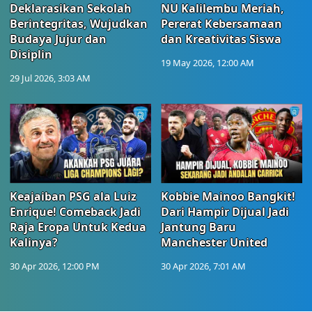
Deklarasikan Sekolah
NU Kalilembu Meriah,
Berintegritas, Wujudkan
Pererat Kebersamaan
Budaya Jujur dan
dan Kreativitas Siswa
Disiplin
19 May 2026, 12:00 AM
29 Jul 2026, 3:03 AM
Keajaiban PSG ala Luiz
Kobbie Mainoo Bangkit!
Enrique! Comeback Jadi
Dari Hampir Dijual Jadi
Raja Eropa Untuk Kedua
Jantung Baru
Kalinya?
Manchester United
30 Apr 2026, 12:00 PM
30 Apr 2026, 7:01 AM