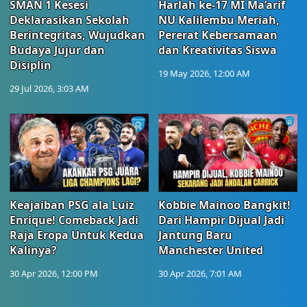
SMAN 1 Kesesi
Harlah ke-17 MI Ma’arif
Deklarasikan Sekolah
NU Kalilembu Meriah,
Berintegritas, Wujudkan
Pererat Kebersamaan
Budaya Jujur dan
dan Kreativitas Siswa
Disiplin
19 May 2026, 12:00 AM
29 Jul 2026, 3:03 AM
Keajaiban PSG ala Luiz
Kobbie Mainoo Bangkit!
Enrique! Comeback Jadi
Dari Hampir Dijual Jadi
Raja Eropa Untuk Kedua
Jantung Baru
Kalinya?
Manchester United
30 Apr 2026, 12:00 PM
30 Apr 2026, 7:01 AM