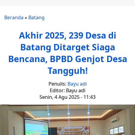
Beranda
»
Batang
Akhir 2025, 239 Desa di
Batang Ditarget Siaga
Bencana, BPBD Genjot Desa
Tangguh!
Penulis:
Bayu adi
Editor: Bayu adi
Senin, 4 Agu 2025 - 11:43