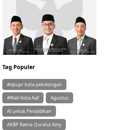
Tag Populer
#dpupr kota pekalongan
#Wali Kota Aaf
Agustus
AI untuk Pendidikan
AKBP Ratna Quratul Ainy