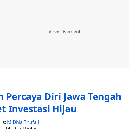
n Percaya Diri Jawa Tengah
t Investasi Hijau
lis:
M Dhia Thufail
or: M Dhia Thufail