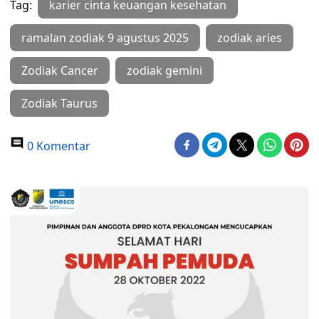
Tag:
karier cinta keuangan kesehatan
ramalan zodiak 9 agustus 2025
zodiak aries
Zodiak Cancer
zodiak gemini
Zodiak Taurus
0 Komentar