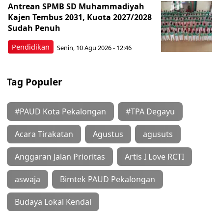
Antrean SPMB SD Muhammadiyah
Kajen Tembus 2031, Kuota 2027/2028
Sudah Penuh
Pendidikan
Senin, 10 Agu 2026 - 12:46
Tag Populer
#PAUD Kota Pekalongan
#TPA Degayu
Acara Tirakatan
Agustus
agusuts
Anggaran Jalan Prioritas
Artis I Love RCTI
aswaja
Bimtek PAUD Pekalongan
Budaya Lokal Kendal