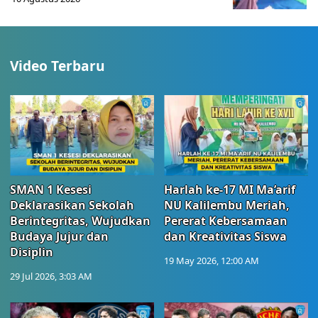
Video Terbaru
SMAN 1 Kesesi
Harlah ke-17 MI Ma’arif
Deklarasikan Sekolah
NU Kalilembu Meriah,
Berintegritas, Wujudkan
Pererat Kebersamaan
Budaya Jujur dan
dan Kreativitas Siswa
Disiplin
19 May 2026, 12:00 AM
29 Jul 2026, 3:03 AM