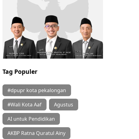
Tag Populer
#dpupr kota pekalongan
#Wali Kota Aaf
Agustus
AI untuk Pendidikan
AKBP Ratna Quratul Ainy