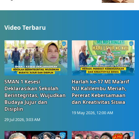
Video Terbaru
SMAN 1 Kesesi
Harlah ke-17 MI Ma’arif
Deklarasikan Sekolah
NU Kalilembu Meriah,
Berintegritas, Wujudkan
Pererat Kebersamaan
Budaya Jujur dan
dan Kreativitas Siswa
Disiplin
19 May 2026, 12:00 AM
29 Jul 2026, 3:03 AM