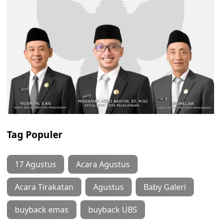
Tag Populer
17 Agustus
Acara Agustus
Acara Tirakatan
Agustus
Baby Galeri
buyback emas
buyback UBS