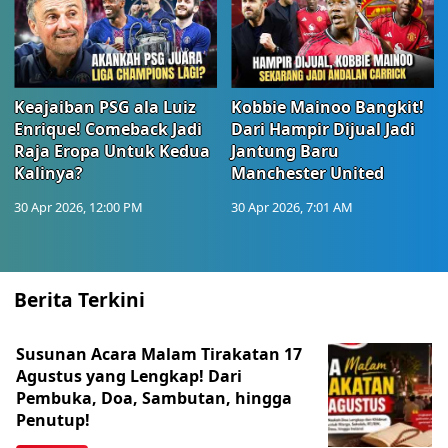
Keajaiban PSG ala Luiz
Kobbie Mainoo Bangkit!
Enrique! Comeback Jadi
Dari Hampir Dijual Jadi
Raja Eropa Untuk Kedua
Jantung Baru
Kalinya?
Manchester United
30 Apr 2026, 12:00 PM
30 Apr 2026, 7:01 AM
Berita Terkini
Susunan Acara Malam Tirakatan 17
Agustus yang Lengkap! Dari
Pembuka, Doa, Sambutan, hingga
Penutup!