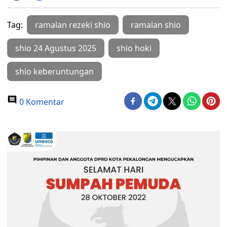
Tag:
ramalan rezeki shio
ramalan shio
shio 24 Agustus 2025
shio hoki
shio keberuntungan
0 Komentar