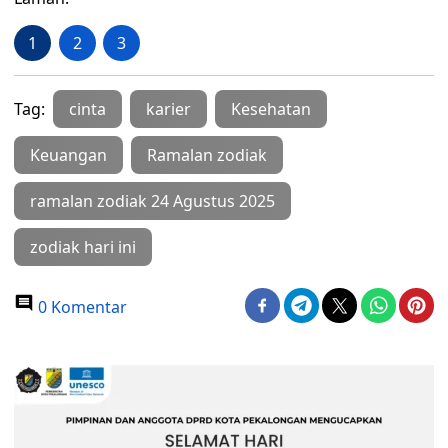
1
2
3
Tag:
cinta
karier
Kesehatan
Keuangan
Ramalan zodiak
ramalan zodiak 24 Agustus 2025
zodiak hari ini
0 Komentar