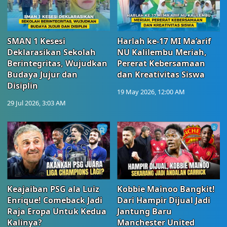
SMAN 1 Kesesi
Harlah ke-17 MI Ma’arif
Deklarasikan Sekolah
NU Kalilembu Meriah,
Berintegritas, Wujudkan
Pererat Kebersamaan
Budaya Jujur dan
dan Kreativitas Siswa
Disiplin
19 May 2026, 12:00 AM
29 Jul 2026, 3:03 AM
Keajaiban PSG ala Luiz
Kobbie Mainoo Bangkit!
Enrique! Comeback Jadi
Dari Hampir Dijual Jadi
Raja Eropa Untuk Kedua
Jantung Baru
Kalinya?
Manchester United