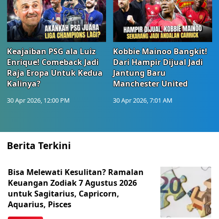
Keajaiban PSG ala Luiz
Kobbie Mainoo Bangkit!
Enrique! Comeback Jadi
Dari Hampir Dijual Jadi
Raja Eropa Untuk Kedua
Jantung Baru
Kalinya?
Manchester United
30 Apr 2026, 12:00 PM
30 Apr 2026, 7:01 AM
Berita Terkini
Bisa Melewati Kesulitan? Ramalan
Keuangan Zodiak 7 Agustus 2026
untuk Sagitarius, Capricorn,
Aquarius, Pisces