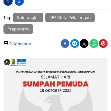
1
2
Tag:
Bulutangkis
PBSI Kota Pekalongan
Praporprov
0 Komentar