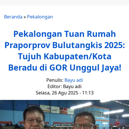
Beranda
»
Pekalongan
Pekalongan Tuan Rumah
Praporprov Bulutangkis 2025:
Tujuh Kabupaten/Kota
Beradu di GOR Unggul Jaya!
Penulis:
Bayu adi
Editor: Bayu adi
Selasa, 26 Agu 2025 - 11:13