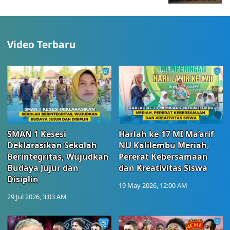
Video Terbaru
SMAN 1 Kesesi
Harlah ke-17 MI Ma’arif
Deklarasikan Sekolah
NU Kalilembu Meriah,
Berintegritas, Wujudkan
Pererat Kebersamaan
Budaya Jujur dan
dan Kreativitas Siswa
Disiplin
19 May 2026, 12:00 AM
29 Jul 2026, 3:03 AM