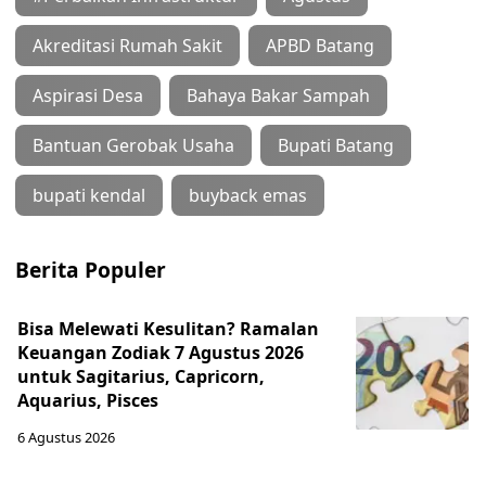
Akreditasi Rumah Sakit
APBD Batang
Aspirasi Desa
Bahaya Bakar Sampah
Bantuan Gerobak Usaha
Bupati Batang
bupati kendal
buyback emas
Berita Populer
Bisa Melewati Kesulitan? Ramalan
Keuangan Zodiak 7 Agustus 2026
untuk Sagitarius, Capricorn,
Aquarius, Pisces
6 Agustus 2026