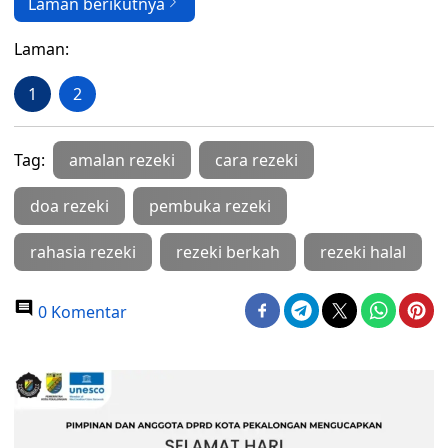
Laman berikutnya
Laman:
1
2
Tag:
amalan rezeki
cara rezeki
doa rezeki
pembuka rezeki
rahasia rezeki
rezeki berkah
rezeki halal
0 Komentar