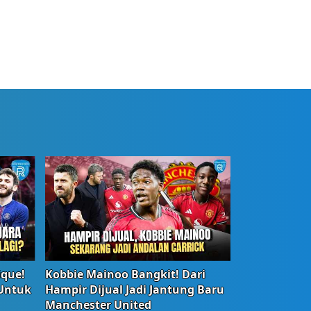
ique!
Kobbie Mainoo Bangkit! Dari
 Untuk
Hampir Dijual Jadi Jantung Baru
Manchester United