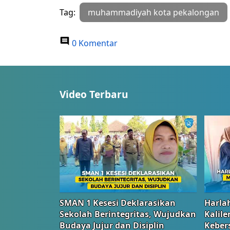
Tag:
muhammadiyah kota pekalongan
0 Komentar
Video Terbaru
SMAN 1 Kesesi Deklarasikan
Harlah
Sekolah Berintegritas, Wujudkan
Kalil
Budaya Jujur dan Disiplin
Keber