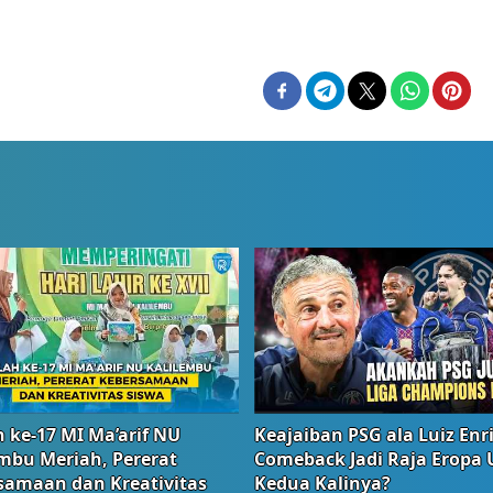
 ke-17 MI Ma’arif NU
Keajaiban PSG ala Luiz Enr
embu Meriah, Pererat
Comeback Jadi Raja Eropa
samaan dan Kreativitas
Kedua Kalinya?