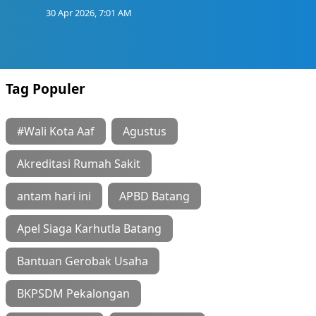
30 Apr 2026, 7:01 AM
Tag Populer
#Wali Kota Aaf
Agustus
Akreditasi Rumah Sakit
antam hari ini
APBD Batang
Apel Siaga Karhutla Batang
Bantuan Gerobak Usaha
BKPSDM Pekalongan