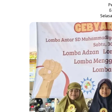
P
E
Selasa