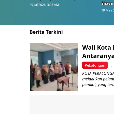
Siswa
29 Jul 2026, 3:03 AM
19 May 
Berita Terkini
Wali Kota 
Antaranya
Pekalongan
Jum
KOTA PEKALONGAN
melakukan pelant
pemkot, yang terdi