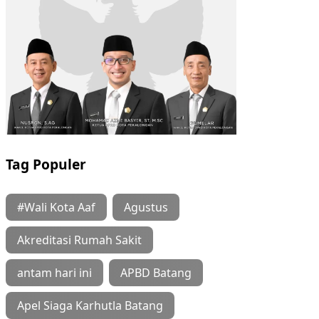
Tag Populer
#Wali Kota Aaf
Agustus
Akreditasi Rumah Sakit
antam hari ini
APBD Batang
Apel Siaga Karhutla Batang