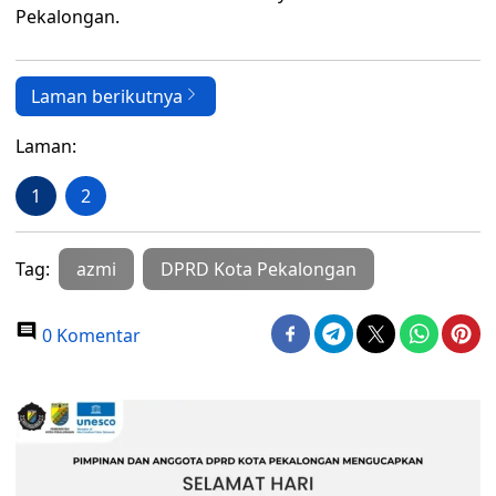
Pekalongan.
Laman berikutnya
Laman:
1
2
Tag:
azmi
DPRD Kota Pekalongan
0 Komentar