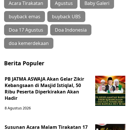
Acara Tirakatan
Agustus
Baby Galeri
buyback emas
buyback UBS
Doa 17 Agustus
Doa Indonesia
doa kemerdekaan
Berita Populer
PB JATMA ASWAJA Akan Gelar Zikir
Kebangsaan di Masjid Istiqlal, 50
Ribu Peserta Diperkirakan Akan
Hadir
8 Agustus 2026
Susunan Acara Malam Tirakatan 17