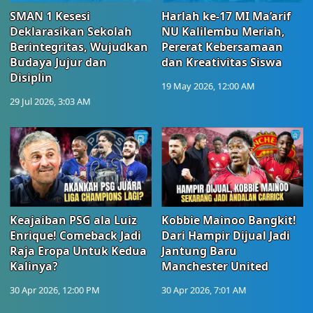
SMAN 1 Kesesi
Harlah ke-17 MI Ma’arif
Deklarasikan Sekolah
NU Kalilembu Meriah,
Berintegritas, Wujudkan
Pererat Kebersamaan
Budaya Jujur dan
dan Kreativitas Siswa
Disiplin
19 May 2026, 12:00 AM
29 Jul 2026, 3:03 AM
Keajaiban PSG ala Luiz
Kobbie Mainoo Bangkit!
Enrique! Comeback Jadi
Dari Hampir Dijual Jadi
Raja Eropa Untuk Kedua
Jantung Baru
Kalinya?
Manchester United
30 Apr 2026, 12:00 PM
30 Apr 2026, 7:01 AM