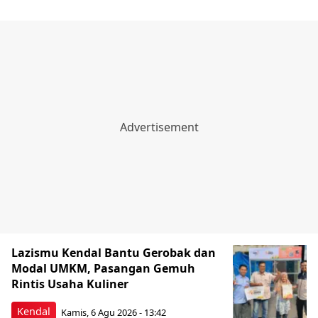
Lazismu Kendal Bantu Gerobak dan
Modal UMKM, Pasangan Gemuh
Rintis Usaha Kuliner
Kendal
Kamis, 6 Agu 2026 - 13:42