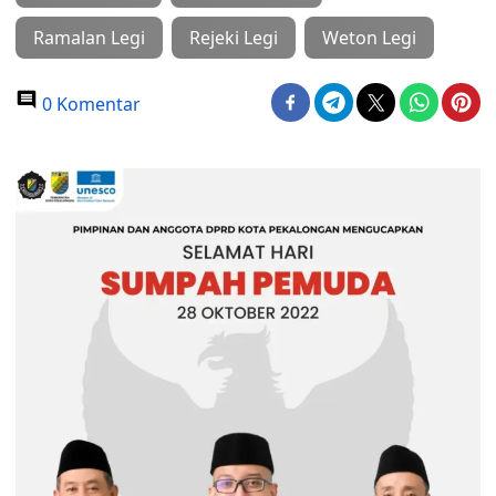
Ramalan Legi
Rejeki Legi
Weton Legi
0 Komentar