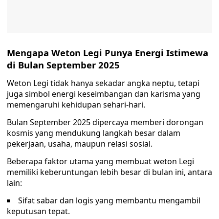
Mengapa Weton Legi Punya Energi Istimewa
di Bulan September 2025
Weton Legi tidak hanya sekadar angka neptu, tetapi
juga simbol energi keseimbangan dan karisma yang
memengaruhi kehidupan sehari-hari.
Bulan September 2025 dipercaya memberi dorongan
kosmis yang mendukung langkah besar dalam
pekerjaan, usaha, maupun relasi sosial.
Beberapa faktor utama yang membuat weton Legi
memiliki keberuntungan lebih besar di bulan ini, antara
lain:
Sifat sabar dan logis yang membantu mengambil
keputusan tepat.