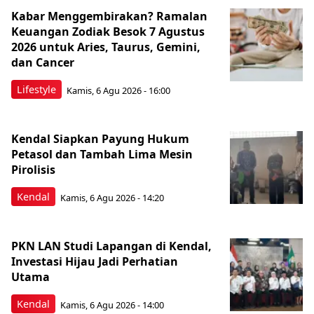
Kabar Menggembirakan? Ramalan
Keuangan Zodiak Besok 7 Agustus
2026 untuk Aries, Taurus, Gemini,
dan Cancer
Lifestyle
Kamis, 6 Agu 2026 - 16:00
Kendal Siapkan Payung Hukum
Petasol dan Tambah Lima Mesin
Pirolisis
Kendal
Kamis, 6 Agu 2026 - 14:20
PKN LAN Studi Lapangan di Kendal,
Investasi Hijau Jadi Perhatian
Utama
Kendal
Kamis, 6 Agu 2026 - 14:00