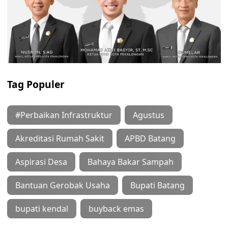
Tag Populer
#Perbaikan Infrastruktur
Agustus
Akreditasi Rumah Sakit
APBD Batang
Aspirasi Desa
Bahaya Bakar Sampah
Bantuan Gerobak Usaha
Bupati Batang
bupati kendal
buyback emas