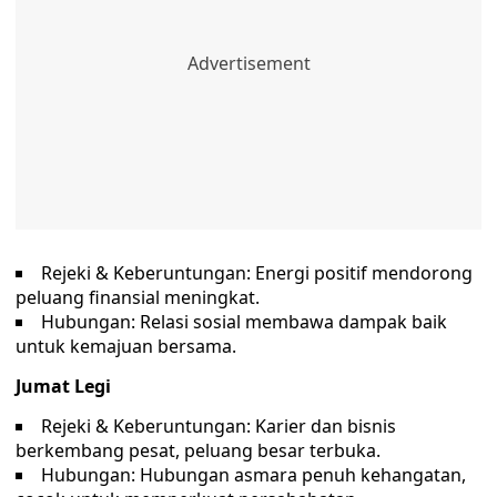
Rejeki & Keberuntungan: Energi positif mendorong
peluang finansial meningkat.
Hubungan: Relasi sosial membawa dampak baik
untuk kemajuan bersama.
Jumat Legi
Rejeki & Keberuntungan: Karier dan bisnis
berkembang pesat, peluang besar terbuka.
Hubungan: Hubungan asmara penuh kehangatan,