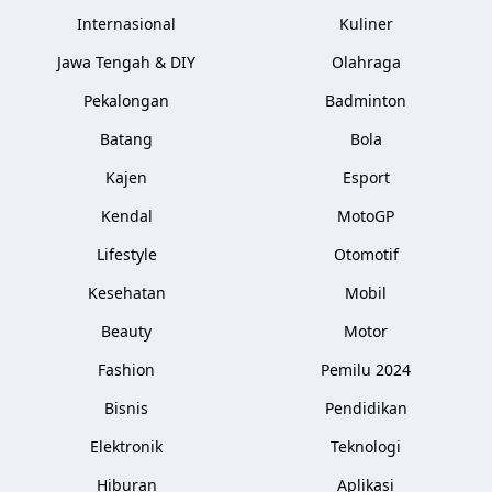
Internasional
Kuliner
Jawa Tengah & DIY
Olahraga
Pekalongan
Badminton
Batang
Bola
Kajen
Esport
Kendal
MotoGP
Lifestyle
Otomotif
Kesehatan
Mobil
Beauty
Motor
Fashion
Pemilu 2024
Bisnis
Pendidikan
Elektronik
Teknologi
Hiburan
Aplikasi