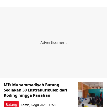
MTs Muhammadiyah Batang
Sediakan 30 Ekstrakurikuler, dari
Koding hingga Panahan
Batang
Kamis, 6 Agu 2026 - 12:25