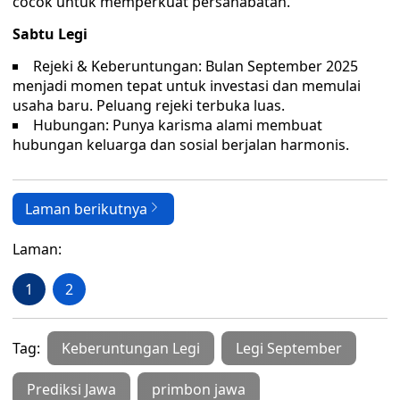
cocok untuk memperkuat persahabatan.
Sabtu Legi
Rejeki & Keberuntungan: Bulan September 2025
menjadi momen tepat untuk investasi dan memulai
usaha baru. Peluang rejeki terbuka luas.
Hubungan: Punya karisma alami membuat
hubungan keluarga dan sosial berjalan harmonis.
Laman berikutnya
Laman:
1
2
Tag:
Keberuntungan Legi
Legi September
Prediksi Jawa
primbon jawa