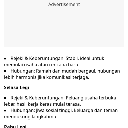
Rejeki & Keberuntungan: Stabil, ideal untuk
memulai usaha atau rencana baru.
Hubungan: Ramah dan mudah bergaul, hubungan
lebih harmonis jika komunikasi terjaga.
Selasa Legi
Rejeki & Keberuntungan: Peluang usaha terbuka
lebar, hasil kerja keras mulai terasa.
Hubungan: Jiwa sosial tinggi, keluarga dan teman
mendukung langkahmu.
Rabu Legi