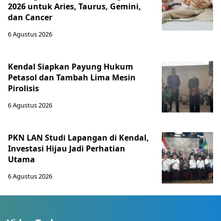
2026 untuk Aries, Taurus, Gemini,
dan Cancer
6 Agustus 2026
Kendal Siapkan Payung Hukum
Petasol dan Tambah Lima Mesin
Pirolisis
6 Agustus 2026
PKN LAN Studi Lapangan di Kendal,
Investasi Hijau Jadi Perhatian
Utama
6 Agustus 2026