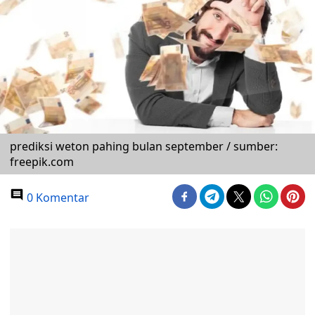
prediksi weton pahing bulan september / sumber:
freepik.com
0 Komentar