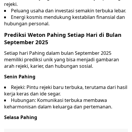
rejeki.
Peluang usaha dan investasi semakin terbuka lebar.
Energi kosmis mendukung kestabilan finansial dan
hubungan personal.
Prediksi Weton Pahing Setiap Hari di Bulan
September 2025
Setiap hari Pahing dalam bulan September 2025
memiliki prediksi unik yang bisa menjadi gambaran
arah rejeki, karier, dan hubungan sosial.
Senin Pahing
Rejeki: Pintu rejeki baru terbuka, terutama dari hasil
kerja keras dan ide segar.
Hubungan: Komunikasi terbuka membawa
keharmonisan dalam keluarga dan pertemanan.
Selasa Pahing