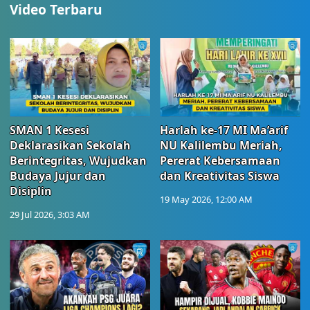
Video Terbaru
SMAN 1 Kesesi
Harlah ke-17 MI Ma’arif
Deklarasikan Sekolah
NU Kalilembu Meriah,
Berintegritas, Wujudkan
Pererat Kebersamaan
Budaya Jujur dan
dan Kreativitas Siswa
Disiplin
19 May 2026, 12:00 AM
29 Jul 2026, 3:03 AM