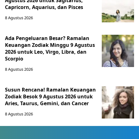
Agustus 2026 untuk Sagitarius,
Capricorn, Aquarius, dan Pisces
8 Agustus 2026
Ada Pengeluaran Besar? Ramalan
Keuangan Zodiak Minggu 9 Agustus
2026 untuk Leo, Virgo, Libra, dan
Scorpio
8 Agustus 2026
Susun Rencana! Ramalan Keuangan
Zodiak Besok 9 Agustus 2026 untuk
Aries, Taurus, Gemini, dan Cancer
8 Agustus 2026