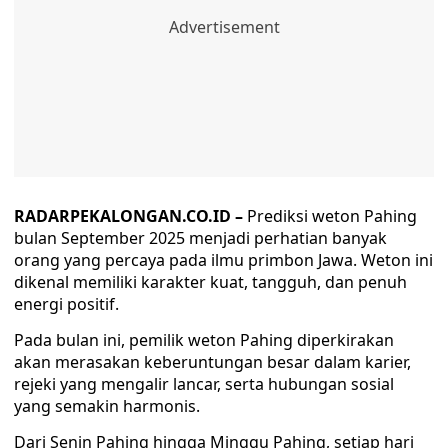
RADARPEKALONGAN.CO.ID –
Prediksi weton Pahing
bulan September 2025 menjadi perhatian banyak
orang yang percaya pada ilmu primbon Jawa. Weton ini
dikenal memiliki karakter kuat, tangguh, dan penuh
energi positif.
Pada bulan ini, pemilik weton Pahing diperkirakan
akan merasakan keberuntungan besar dalam karier,
rejeki yang mengalir lancar, serta hubungan sosial
yang semakin harmonis.
Dari Senin Pahing hingga Minggu Pahing, setiap hari