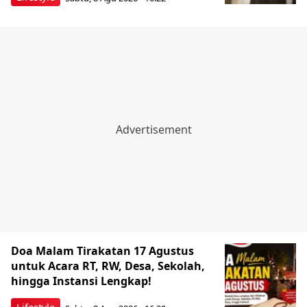
Doa Malam Tirakatan 17 Agustus
untuk Acara RT, RW, Desa, Sekolah,
hingga Instansi Lengkap!