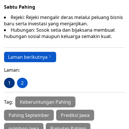
Sabtu Pahing
Rejeki: Rejeki mengalir deras melalui peluang bisnis
baru serta investasi yang menjanjikan.
Hubungan: Sosok setia dan bijaksana membuat
hubungan sosial maupun keluarga semakin kuat.
Laman berikutnya
Laman:
1
2
Tag:
Keberuntungan Pahing
Pahing September
Prediksi Jawa
primbon jawa
Ramalan Pahing