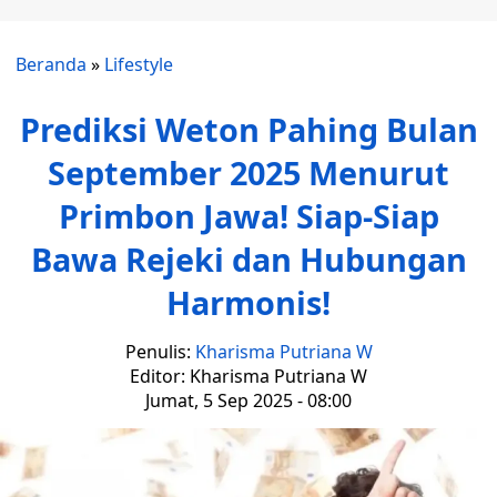
Beranda
»
Lifestyle
Prediksi Weton Pahing Bulan
September 2025 Menurut
Primbon Jawa! Siap-Siap
Bawa Rejeki dan Hubungan
Harmonis!
Penulis:
Kharisma Putriana W
Editor: Kharisma Putriana W
Jumat, 5 Sep 2025 - 08:00