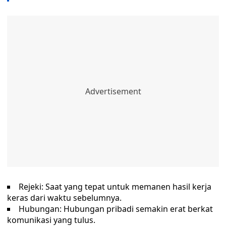
Rejeki: Saat yang tepat untuk memanen hasil kerja
keras dari waktu sebelumnya.
Hubungan: Hubungan pribadi semakin erat berkat
komunikasi yang tulus.