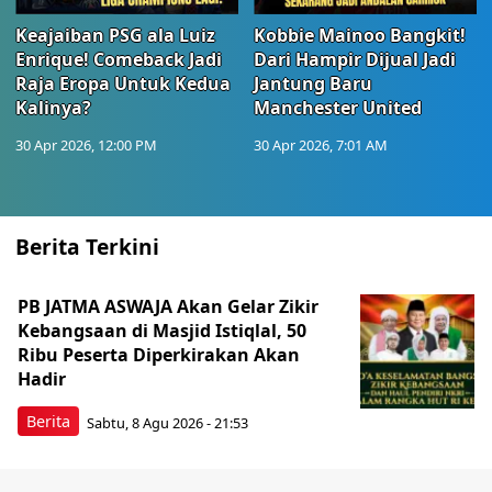
Keajaiban PSG ala Luiz
Kobbie Mainoo Bangkit!
Enrique! Comeback Jadi
Dari Hampir Dijual Jadi
Raja Eropa Untuk Kedua
Jantung Baru
Kalinya?
Manchester United
30 Apr 2026, 12:00 PM
30 Apr 2026, 7:01 AM
Berita Terkini
PB JATMA ASWAJA Akan Gelar Zikir
Kebangsaan di Masjid Istiqlal, 50
Ribu Peserta Diperkirakan Akan
Hadir
Berita
Sabtu, 8 Agu 2026 - 21:53