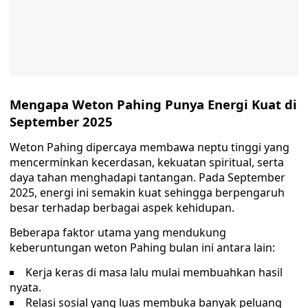
Mengapa Weton Pahing Punya Energi Kuat di
September 2025
Weton Pahing dipercaya membawa neptu tinggi yang
mencerminkan kecerdasan, kekuatan spiritual, serta
daya tahan menghadapi tantangan. Pada September
2025, energi ini semakin kuat sehingga berpengaruh
besar terhadap berbagai aspek kehidupan.
Beberapa faktor utama yang mendukung
keberuntungan weton Pahing bulan ini antara lain:
Kerja keras di masa lalu mulai membuahkan hasil
nyata.
Relasi sosial yang luas membuka banyak peluang