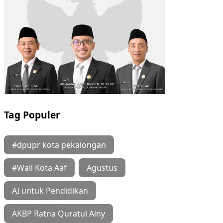
Tag Populer
#dpupr kota pekalongan
#Wali Kota Aaf
Agustus
AI untuk Pendidikan
AKBP Ratna Quratul Ainy