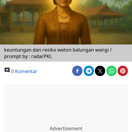
keuntungan dan resiko weton balungan wangi /
prompt by : radarPKL
0 Komentar