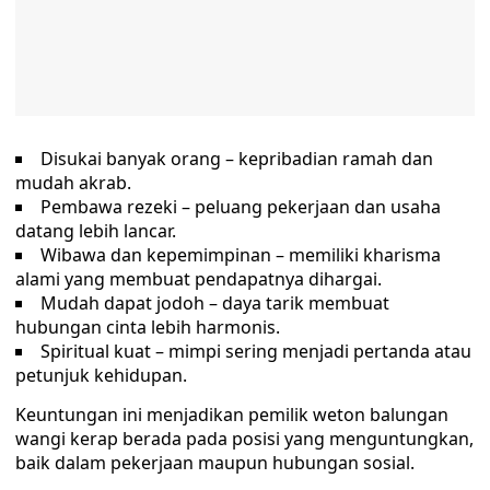
Disukai banyak orang – kepribadian ramah dan
mudah akrab.
Pembawa rezeki – peluang pekerjaan dan usaha
datang lebih lancar.
Wibawa dan kepemimpinan – memiliki kharisma
alami yang membuat pendapatnya dihargai.
Mudah dapat jodoh – daya tarik membuat
hubungan cinta lebih harmonis.
Spiritual kuat – mimpi sering menjadi pertanda atau
petunjuk kehidupan.
Keuntungan ini menjadikan pemilik weton balungan
wangi kerap berada pada posisi yang menguntungkan,
baik dalam pekerjaan maupun hubungan sosial.