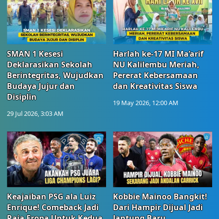
SMAN 1 Kesesi
Harlah ke-17 MI Ma’arif
Deklarasikan Sekolah
NU Kalilembu Meriah,
Berintegritas, Wujudkan
Pererat Kebersamaan
Budaya Jujur dan
dan Kreativitas Siswa
Disiplin
19 May 2026, 12:00 AM
29 Jul 2026, 3:03 AM
Keajaiban PSG ala Luiz
Kobbie Mainoo Bangkit!
Enrique! Comeback Jadi
Dari Hampir Dijual Jadi
Raja Eropa Untuk Kedua
Jantung Baru