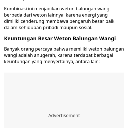
Kombinasi ini menjadikan weton balungan wangi
berbeda dari weton lainnya, karena energi yang
dimiliki cenderung membawa pengaruh besar baik
dalam kehidupan pribadi maupun sosial.
Keuntungan Besar Weton Balungan Wangi
Banyak orang percaya bahwa memiliki weton balungan
wangi adalah anugerah, karena terdapat berbagai
keuntungan yang menyertainya, antara lain: