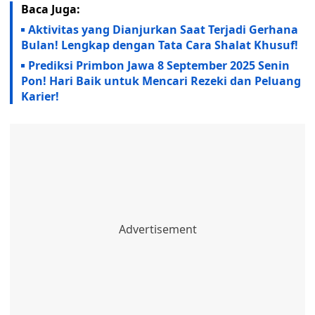
Baca Juga:
Aktivitas yang Dianjurkan Saat Terjadi Gerhana
Bulan! Lengkap dengan Tata Cara Shalat Khusuf!
Prediksi Primbon Jawa 8 September 2025 Senin
Pon! Hari Baik untuk Mencari Rezeki dan Peluang
Karier!