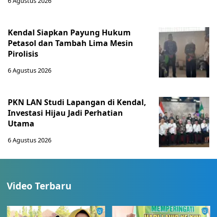
6 Agustus 2026
Kendal Siapkan Payung Hukum
Petasol dan Tambah Lima Mesin
Pirolisis
6 Agustus 2026
PKN LAN Studi Lapangan di Kendal,
Investasi Hijau Jadi Perhatian
Utama
6 Agustus 2026
Video Terbaru