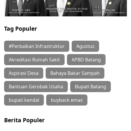
Tag Populer
#Perbaikan Infrastruktur
Agustus
Akreditasi Rumah Sakit
APBD Batang
Aspirasi Desa
Bahaya Bakar Sampah
Bantuan Gerobak Usaha
Bupati Batang
bupati kendal
buyback emas
Berita Populer