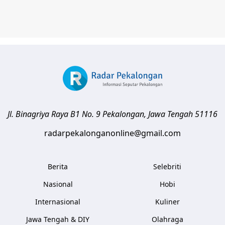
Jl. Binagriya Raya B1 No. 9
Pekalongan
,
Jawa Tengah
51116
radarpekalonganonline@gmail.com
Berita
Selebriti
Nasional
Hobi
Internasional
Kuliner
Jawa Tengah & DIY
Olahraga