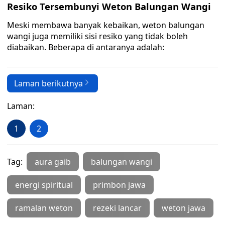
Resiko Tersembunyi Weton Balungan Wangi
Meski membawa banyak kebaikan, weton balungan
wangi juga memiliki sisi resiko yang tidak boleh
diabaikan. Beberapa di antaranya adalah:
Laman berikutnya
Laman:
1
2
Tag:
aura gaib
balungan wangi
energi spiritual
primbon jawa
ramalan weton
rezeki lancar
weton jawa