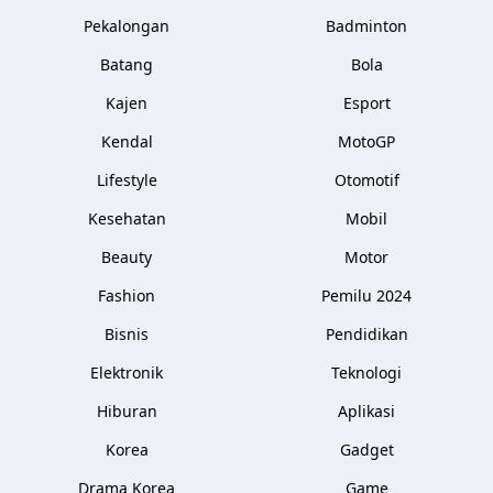
Pekalongan
Badminton
Batang
Bola
Kajen
Esport
Kendal
MotoGP
Lifestyle
Otomotif
Kesehatan
Mobil
Beauty
Motor
Fashion
Pemilu 2024
Bisnis
Pendidikan
Elektronik
Teknologi
Hiburan
Aplikasi
Korea
Gadget
Drama Korea
Game