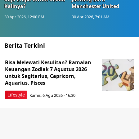
Kalinya?
Manchester United
30 Apr 2026, 12:00 PM
30 Apr 2026, 7:01 AM
Berita Terkini
Bisa Melewati Kesulitan? Ramalan
Keuangan Zodiak 7 Agustus 2026
untuk Sagitarius, Capricorn,
Aquarius, Pisces
Lifestyle
Kamis, 6 Agu 2026 - 16:30