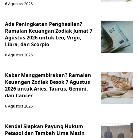
6 Agustus 2026
Ada Peningkatan Penghasilan?
Ramalan Keuangan Zodiak Jumat 7
Agustus 2026 untuk Leo, Virgo,
Libra, dan Scorpio
6 Agustus 2026
Kabar Menggembirakan? Ramalan
Keuangan Zodiak Besok 7 Agustus
2026 untuk Aries, Taurus, Gemini,
dan Cancer
6 Agustus 2026
Kendal Siapkan Payung Hukum
Petasol dan Tambah Lima Mesin