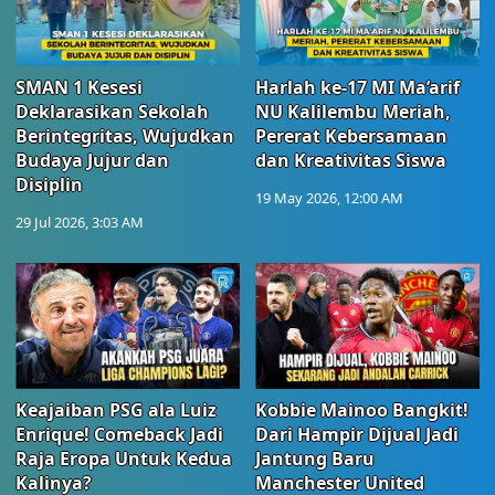
SMAN 1 Kesesi
Harlah ke-17 MI Ma’arif
Deklarasikan Sekolah
NU Kalilembu Meriah,
Berintegritas, Wujudkan
Pererat Kebersamaan
Budaya Jujur dan
dan Kreativitas Siswa
Disiplin
19 May 2026, 12:00 AM
29 Jul 2026, 3:03 AM
Keajaiban PSG ala Luiz
Kobbie Mainoo Bangkit!
Enrique! Comeback Jadi
Dari Hampir Dijual Jadi
Raja Eropa Untuk Kedua
Jantung Baru
Kalinya?
Manchester United