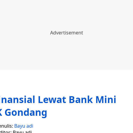
nansial Lewat Bank Mini
 Gondang
enulis:
Bayu adi
ditor: Bayu adi