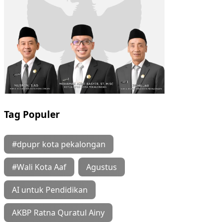
Tag Populer
#dpupr kota pekalongan
#Wali Kota Aaf
Agustus
AI untuk Pendidikan
AKBP Ratna Quratul Ainy