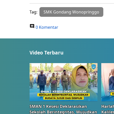
Tag:
SMK Gondang Wonopringgo
0 Komentar
Video Terbaru
SMAN 1 Kesesi Deklarasikan
Harlah
Sekolah Berintegritas, Wujudkan
Kalil