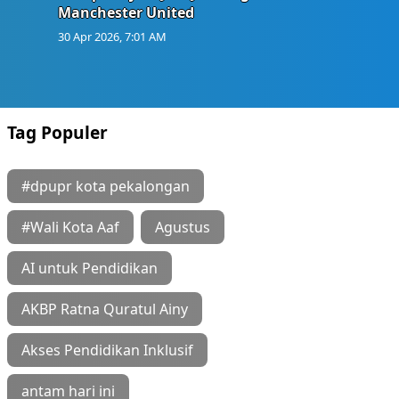
Manchester United
30 Apr 2026, 7:01 AM
Tag Populer
#dpupr kota pekalongan
#Wali Kota Aaf
Agustus
AI untuk Pendidikan
AKBP Ratna Quratul Ainy
Akses Pendidikan Inklusif
antam hari ini