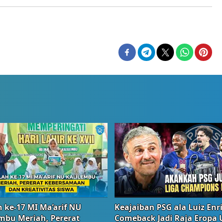
 ke-17 MI Ma’arif NU
Keajaiban PSG ala Luiz Enr
embu Meriah, Pererat
Comeback Jadi Raja Eropa