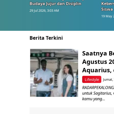
Budaya Jujur dan Disiplin
Keber
Siswa
29 Jul 2026, 3:03 AM
19 May 
Berita Terkini
Saatnya B
Agustus 20
Aquarius, 
Lifestyle
Jumat, 
RADARPEKALONGAN.
untuk Sagitarius,
kamu yang...