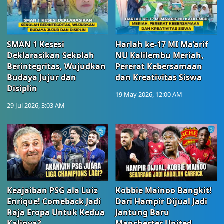
SMAN 1 Kesesi
Harlah ke-17 MI Ma’arif
Deklarasikan Sekolah
NU Kalilembu Meriah,
Berintegritas, Wujudkan
Pererat Kebersamaan
Budaya Jujur dan
dan Kreativitas Siswa
Disiplin
19 May 2026, 12:00 AM
29 Jul 2026, 3:03 AM
Keajaiban PSG ala Luiz
Kobbie Mainoo Bangkit!
Enrique! Comeback Jadi
Dari Hampir Dijual Jadi
Raja Eropa Untuk Kedua
Jantung Baru
Kalinya?
Manchester United