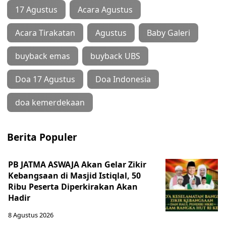
17 Agustus
Acara Agustus
Acara Tirakatan
Agustus
Baby Galeri
buyback emas
buyback UBS
Doa 17 Agustus
Doa Indonesia
doa kemerdekaan
Berita Populer
PB JATMA ASWAJA Akan Gelar Zikir
Kebangsaan di Masjid Istiqlal, 50
Ribu Peserta Diperkirakan Akan
Hadir
8 Agustus 2026