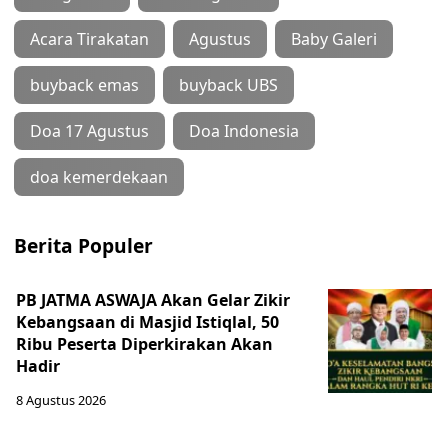
Acara Tirakatan
Agustus
Baby Galeri
buyback emas
buyback UBS
Doa 17 Agustus
Doa Indonesia
doa kemerdekaan
Berita Populer
PB JATMA ASWAJA Akan Gelar Zikir
Kebangsaan di Masjid Istiqlal, 50
Ribu Peserta Diperkirakan Akan
Hadir
8 Agustus 2026