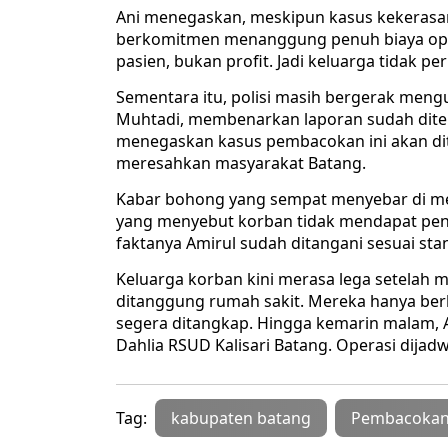
Ani menegaskan, meskipun kasus kekerasan
berkomitmen menanggung penuh biaya oper
pasien, bukan profit. Jadi keluarga tidak per
Sementara itu, polisi masih bergerak mengu
Muhtadi, membenarkan laporan sudah diterim
menegaskan kasus pembacokan ini akan dit
meresahkan masyarakat Batang.
Kabar bohong yang sempat menyebar di medi
yang menyebut korban tidak mendapat pen
faktanya Amirul sudah ditangani sesuai sta
Keluarga korban kini merasa lega setelah 
ditanggung rumah sakit. Mereka hanya ber
segera ditangkap. Hingga kemarin malam, A
Dahlia RSUD Kalisari Batang. Operasi dijadwa
Tag:
kabupaten batang
Pembacoka