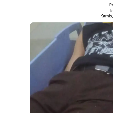
P
E
Kamis,