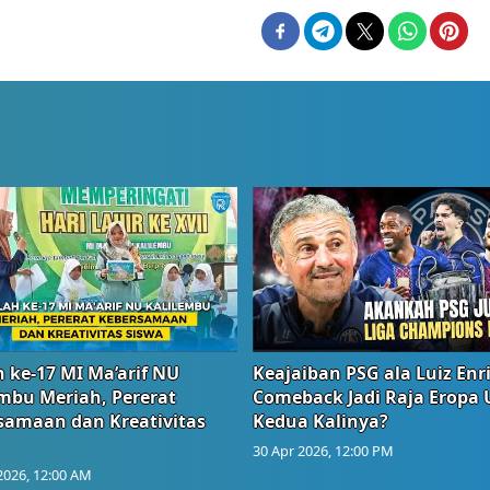
 ke-17 MI Ma’arif NU
Keajaiban PSG ala Luiz Enr
embu Meriah, Pererat
Comeback Jadi Raja Eropa
samaan dan Kreativitas
Kedua Kalinya?
30 Apr 2026, 12:00 PM
2026, 12:00 AM