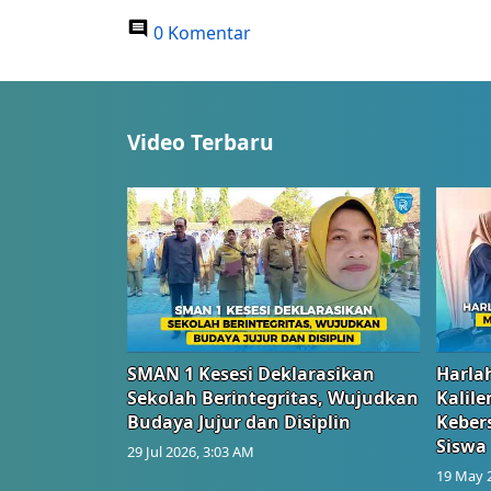
0 Komentar
Video Terbaru
SMAN 1 Kesesi Deklarasikan
Harlah
Sekolah Berintegritas, Wujudkan
Kalil
Budaya Jujur dan Disiplin
Keber
Siswa
29 Jul 2026, 3:03 AM
19 May 