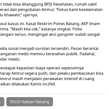
 tidak bisa ditanggung BPJS Kesehatan, rumah sakit
asi dan pengobatan Amirul. “Fokus kami keselamatan
lu khawatir,” ujarnya.
sut kasus ini. Kasat Reskrim Polres Batang, AKP Imam
a. “Masih kita cek,” katanya singkat. Polisi
angani serius, mengingat aksi gangster sudah sangat
a sosial menjadi sorotan tersendiri. Pesan berantai
anganan medis memicu keresahan publik. Padahal,
ndar medis.
mendapat kepastian biaya operasi sepenuhnya
harap Amirul segera pulih, dan pelaku pembacokan bisa
mirul masih menjalani perawatan intensif di ruang
lkan dilakukan Kamis ini.(fel)
n
RSUD Kalisari Batang