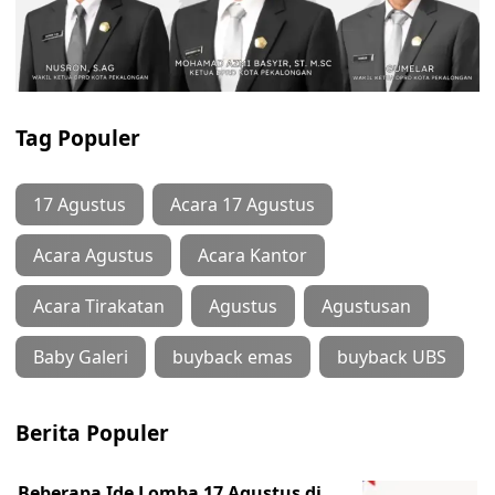
Tag Populer
17 Agustus
Acara 17 Agustus
Acara Agustus
Acara Kantor
Acara Tirakatan
Agustus
Agustusan
Baby Galeri
buyback emas
buyback UBS
Berita Populer
Beberapa Ide Lomba 17 Agustus di