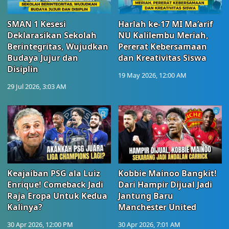
SMAN 1 Kesesi
Harlah ke-17 MI Ma’arif
Deklarasikan Sekolah
NU Kalilembu Meriah,
Berintegritas, Wujudkan
Pererat Kebersamaan
Budaya Jujur dan
dan Kreativitas Siswa
Disiplin
19 May 2026, 12:00 AM
29 Jul 2026, 3:03 AM
Keajaiban PSG ala Luiz
Kobbie Mainoo Bangkit!
Enrique! Comeback Jadi
Dari Hampir Dijual Jadi
Raja Eropa Untuk Kedua
Jantung Baru
Kalinya?
Manchester United
30 Apr 2026, 12:00 PM
30 Apr 2026, 7:01 AM