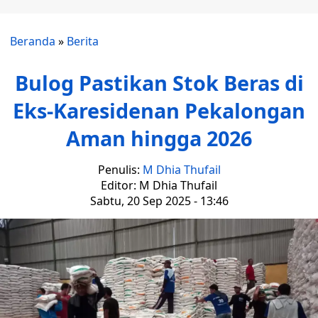
Beranda
»
Berita
Bulog Pastikan Stok Beras di
Eks-Karesidenan Pekalongan
Aman hingga 2026
Penulis:
M Dhia Thufail
Editor: M Dhia Thufail
Sabtu, 20 Sep 2025 - 13:46