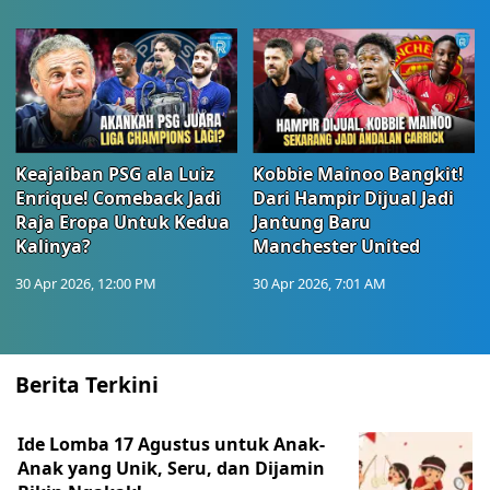
Keajaiban PSG ala Luiz
Kobbie Mainoo Bangkit!
Enrique! Comeback Jadi
Dari Hampir Dijual Jadi
Raja Eropa Untuk Kedua
Jantung Baru
Kalinya?
Manchester United
30 Apr 2026, 12:00 PM
30 Apr 2026, 7:01 AM
Berita Terkini
Ide Lomba 17 Agustus untuk Anak-
Anak yang Unik, Seru, dan Dijamin