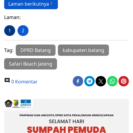
Laman berikutnya
Laman:
1
2
Tag:
DPRD Batang
kabupaten batang
Safari Beach Jateng
0 Komentar