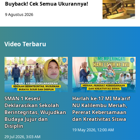
Buyback! Cek Semua Ukurannya!
9 Agustus 2026
Video Terbaru
SMAN 1 Kesesi
Harlah ke-17 MI Ma’arif
Deklarasikan Sekolah
NU Kalilembu Meriah,
Berintegritas, Wujudkan
Pererat Kebersamaan
Budaya Jujur dan
dan Kreativitas Siswa
Disiplin
19 May 2026, 12:00 AM
29 Jul 2026, 3:03 AM