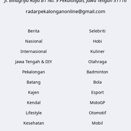
Jl. Binagriya Raya B1 No. 9
Pekalongan
,
Jawa Tengah
51116
radarpekalonganonline@gmail.com
Berita
Selebriti
Nasional
Hobi
Internasional
Kuliner
Jawa Tengah & DIY
Olahraga
Pekalongan
Badminton
Batang
Bola
Kajen
Esport
Kendal
MotoGP
Lifestyle
Otomotif
Kesehatan
Mobil