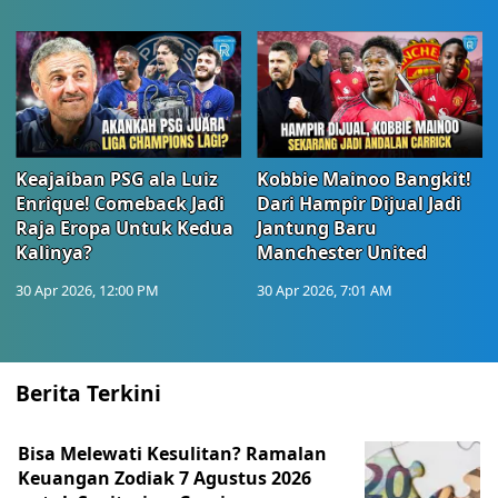
Keajaiban PSG ala Luiz
Kobbie Mainoo Bangkit!
Enrique! Comeback Jadi
Dari Hampir Dijual Jadi
Raja Eropa Untuk Kedua
Jantung Baru
Kalinya?
Manchester United
30 Apr 2026, 12:00 PM
30 Apr 2026, 7:01 AM
Berita Terkini
Bisa Melewati Kesulitan? Ramalan
Keuangan Zodiak 7 Agustus 2026