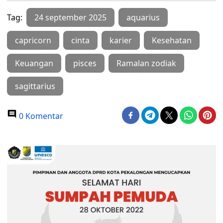
Tag:
24 september 2025
aquarius
capricorn
cinta
karier
Kesehatan
Keuangan
pisces
Ramalan zodiak
sagittarius
0 Komentar