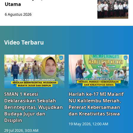
Utama
6 Agustus 2026
Video Terbaru
SMAN 1 Kesesi
Harlah ke-17 MI Ma’arif
Deklarasikan Sekolah
NU Kalilembu Meriah,
Berintegritas, Wujudkan
Pererat Kebersamaan
Budaya Jujur dan
dan Kreativitas Siswa
Disiplin
19 May 2026, 12:00 AM
29 Jul 2026, 3:03 AM