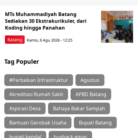
MTs Muhammadiyah Batang
Sediakan 30 Ekstrakurikuler, dari
Koding hingga Panahan
Batang
Kamis, 6 Agu 2026 - 12:25
Tag Populer
#Perbaikan Infrastruktur
Agustus
Akreditasi Rumah Sakit
APBD Batang
Aspirasi Desa
Bahaya Bakar Sampah
Bantuan Gerobak Usaha
Bupati Batang
bupati kendal
buyback emas