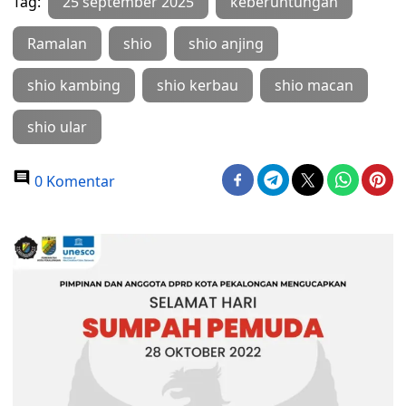
Tag:
25 september 2025
keberuntungan
Ramalan
shio
shio anjing
shio kambing
shio kerbau
shio macan
shio ular
0 Komentar