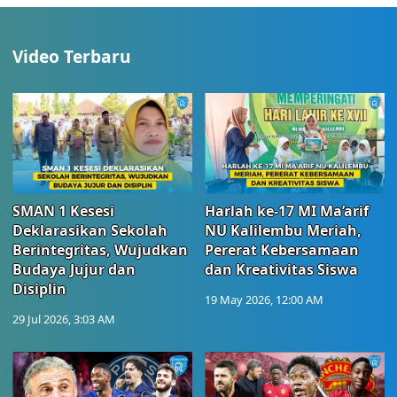
Video Terbaru
SMAN 1 Kesesi
Harlah ke-17 MI Ma’arif
Deklarasikan Sekolah
NU Kalilembu Meriah,
Berintegritas, Wujudkan
Pererat Kebersamaan
Budaya Jujur dan
dan Kreativitas Siswa
Disiplin
19 May 2026, 12:00 AM
29 Jul 2026, 3:03 AM