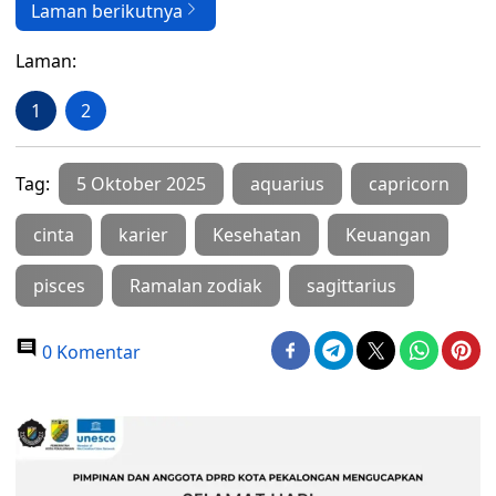
Laman berikutnya
Laman:
1
2
Tag:
5 Oktober 2025
aquarius
capricorn
cinta
karier
Kesehatan
Keuangan
pisces
Ramalan zodiak
sagittarius
0 Komentar