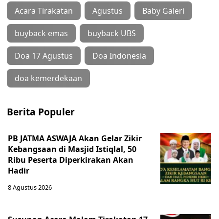
Acara Tirakatan
Agustus
Baby Galeri
buyback emas
buyback UBS
Doa 17 Agustus
Doa Indonesia
doa kemerdekaan
Berita Populer
PB JATMA ASWAJA Akan Gelar Zikir
Kebangsaan di Masjid Istiqlal, 50
Ribu Peserta Diperkirakan Akan
Hadir
8 Agustus 2026