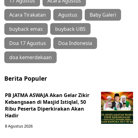
17 Agustus
Acara Agustus
Acara Tirakatan
Agustus
Baby Galeri
buyback emas
buyback UBS
Doa 17 Agustus
Doa Indonesia
doa kemerdekaan
Berita Populer
PB JATMA ASWAJA Akan Gelar Zikir
Kebangsaan di Masjid Istiqlal, 50
Ribu Peserta Diperkirakan Akan
Hadir
8 Agustus 2026