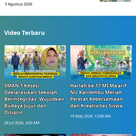
5 Agustus 2026
Video Terbaru
SMAN 1 Kesesi
Harlah ke-17 MI Ma’arif
Deklarasikan Sekolah
NU Kalilembu Meriah,
Berintegritas, Wujudkan
Pererat Kebersamaan
Budaya Jujur dan
dan Kreativitas Siswa
Disiplin
19 May 2026, 12:00 AM
29 Jul 2026, 3:03 AM