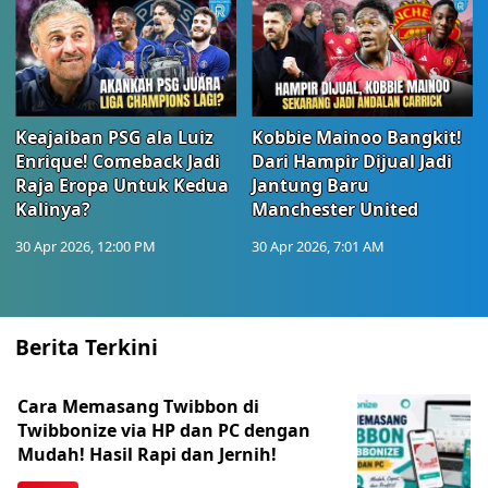
Keajaiban PSG ala Luiz
Kobbie Mainoo Bangkit!
Enrique! Comeback Jadi
Dari Hampir Dijual Jadi
Raja Eropa Untuk Kedua
Jantung Baru
Kalinya?
Manchester United
30 Apr 2026, 12:00 PM
30 Apr 2026, 7:01 AM
Berita Terkini
Cara Memasang Twibbon di
Twibbonize via HP dan PC dengan
Mudah! Hasil Rapi dan Jernih!