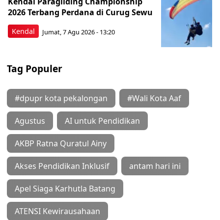
Kendal Paragliding Championship
2026 Terbang Perdana di Curug Sewu
Kendal
Jumat, 7 Agu 2026 - 13:20
Tag Populer
#dpupr kota pekalongan
#Wali Kota Aaf
Agustus
AI untuk Pendidikan
AKBP Ratna Quratul Ainy
Akses Pendidikan Inklusif
antam hari ini
Apel Siaga Karhutla Batang
ATENSI Kewirausahaan