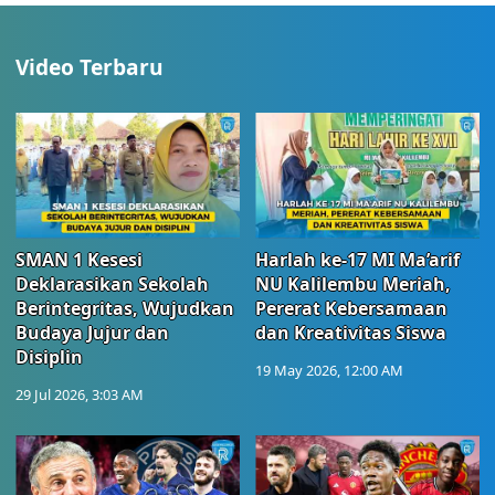
Video Terbaru
SMAN 1 Kesesi
Harlah ke-17 MI Ma’arif
Deklarasikan Sekolah
NU Kalilembu Meriah,
Berintegritas, Wujudkan
Pererat Kebersamaan
Budaya Jujur dan
dan Kreativitas Siswa
Disiplin
19 May 2026, 12:00 AM
29 Jul 2026, 3:03 AM