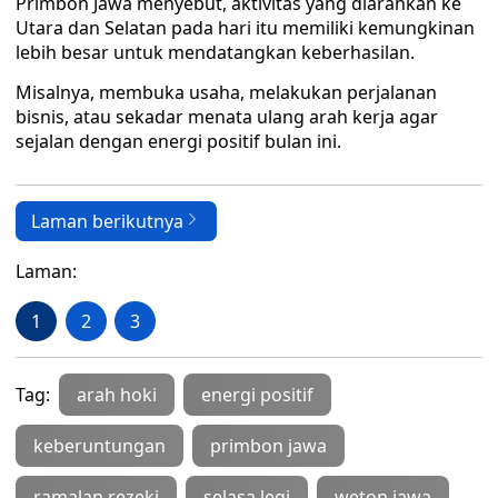
Primbon Jawa menyebut, aktivitas yang diarahkan ke
Utara dan Selatan pada hari itu memiliki kemungkinan
lebih besar untuk mendatangkan keberhasilan.
Misalnya, membuka usaha, melakukan perjalanan
bisnis, atau sekadar menata ulang arah kerja agar
sejalan dengan energi positif bulan ini.
Laman berikutnya
Laman:
1
2
3
Tag:
arah hoki
energi positif
keberuntungan
primbon jawa
ramalan rezeki
selasa legi
weton jawa