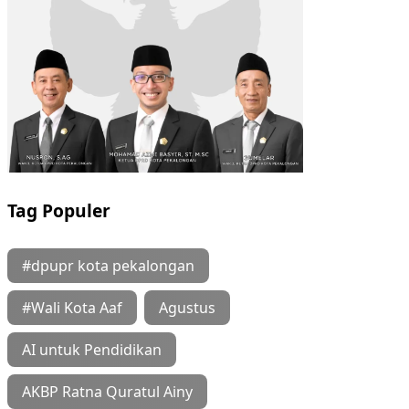
Tag Populer
#dpupr kota pekalongan
#Wali Kota Aaf
Agustus
AI untuk Pendidikan
AKBP Ratna Quratul Ainy