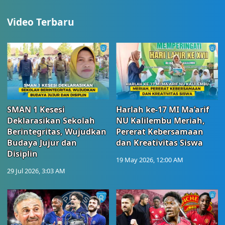
Video Terbaru
SMAN 1 Kesesi
Harlah ke-17 MI Ma’arif
Deklarasikan Sekolah
NU Kalilembu Meriah,
Berintegritas, Wujudkan
Pererat Kebersamaan
Budaya Jujur dan
dan Kreativitas Siswa
Disiplin
19 May 2026, 12:00 AM
29 Jul 2026, 3:03 AM