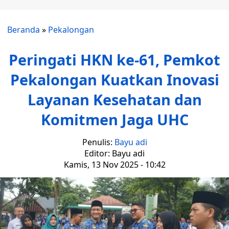
Beranda
»
Pekalongan
Peringati HKN ke-61, Pemkot
Pekalongan Kuatkan Inovasi
Layanan Kesehatan dan
Komitmen Jaga UHC
Penulis:
Bayu adi
Editor: Bayu adi
Kamis, 13 Nov 2025 - 10:42