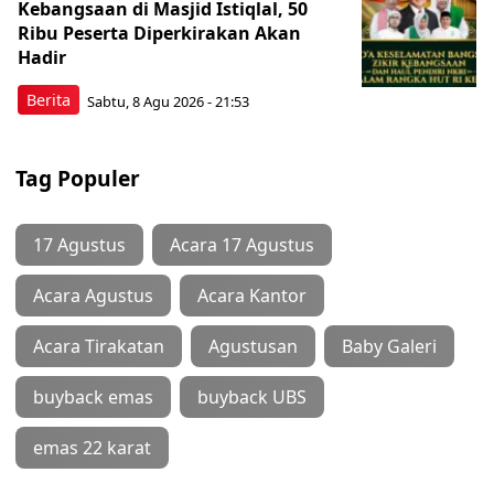
Kebangsaan di Masjid Istiqlal, 50
Ribu Peserta Diperkirakan Akan
Hadir
Berita
Sabtu, 8 Agu 2026 - 21:53
Tag Populer
17 Agustus
Acara 17 Agustus
Acara Agustus
Acara Kantor
Acara Tirakatan
Agustusan
Baby Galeri
buyback emas
buyback UBS
emas 22 karat