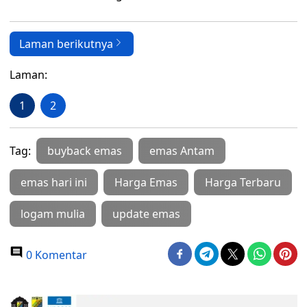
Laman berikutnya
Laman:
1
2
Tag:
buyback emas
emas Antam
emas hari ini
Harga Emas
Harga Terbaru
logam mulia
update emas
0 Komentar