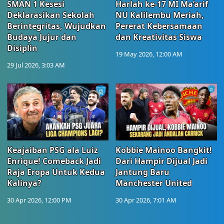
SMAN 1 Kesesi
Harlah ke-17 MI Ma’arif
Deklarasikan Sekolah
NU Kalilembu Meriah,
Berintegritas, Wujudkan
Pererat Kebersamaan
Budaya Jujur dan
dan Kreativitas Siswa
Disiplin
19 May 2026, 12:00 AM
29 Jul 2026, 3:03 AM
Keajaiban PSG ala Luiz
Kobbie Mainoo Bangkit!
Enrique! Comeback Jadi
Dari Hampir Dijual Jadi
Raja Eropa Untuk Kedua
Jantung Baru
Kalinya?
Manchester United
30 Apr 2026, 12:00 PM
30 Apr 2026, 7:01 AM