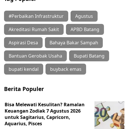
#Perbaikan Infrastruktur
Agustus
Akreditasi Rumah Sakit
APBD Batang
Aspirasi Desa
Bahaya Bakar Sampah
Bantuan Gerobak Usaha
Bupati Batang
bupati kendal
buyback emas
Berita Populer
Bisa Melewati Kesulitan? Ramalan
Keuangan Zodiak 7 Agustus 2026
untuk Sagitarius, Capricorn,
Aquarius, Pisces