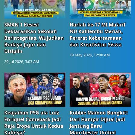
SMAN 1 Kesesi
Harlah ke-17 MI Ma’arif
Deklarasikan Sekolah
NU Kalilembu Meriah,
Berintegritas, Wujudkan
Pererat Kebersamaan
Budaya Jujur dan
dan Kreativitas Siswa
Disiplin
19 May 2026, 12:00 AM
29 Jul 2026, 3:03 AM
Keajaiban PSG ala Luiz
Kobbie Mainoo Bangkit!
Enrique! Comeback Jadi
Dari Hampir Dijual Jadi
Raja Eropa Untuk Kedua
Jantung Baru
Kalinya?
Manchester United