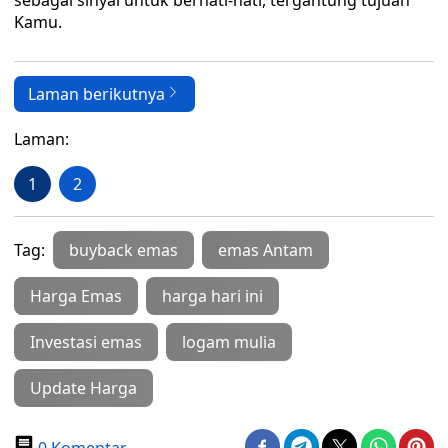
sebagai sinyal untuk berhati-hati, tergantung tujuan
Kamu.
Laman berikutnya
Laman:
1
2
Tag:
buyback emas
emas Antam
Harga Emas
harga hari ini
Investasi emas
logam mulia
Update Harga