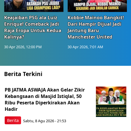
Keajaiban PSG ala Luiz
Kobbie Mainoo Bangkit!
Enrique! Comeback Jadi
Dari Hampir Dijual Jadi
Raja Eropa Untuk Kedua
Jantung Baru
Kalinya?
Manchester United
30 Apr 2026, 12:00 PM
30 Apr 2026, 7:01 AM
Berita Terkini
PB JATMA ASWAJA Akan Gelar Zikir
Kebangsaan di Masjid Istiqlal, 50
Ribu Peserta Diperkirakan Akan
Hadir
Berita
Sabtu, 8 Agu 2026 - 21:53