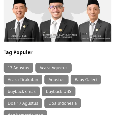
Tag Populer
17 Agustus
Acara Agustus
Acara Tirakatan
Agustus
Baby Galeri
buyback emas
buyback UBS
Doa 17 Agustus
Doa Indonesia