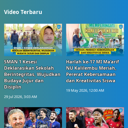
Video Terbaru
SMAN 1 Kesesi
Harlah ke-17 MI Ma’arif
Deklarasikan Sekolah
NU Kalilembu Meriah,
Berintegritas, Wujudkan
Pererat Kebersamaan
Budaya Jujur dan
dan Kreativitas Siswa
Disiplin
19 May 2026, 12:00 AM
29 Jul 2026, 3:03 AM