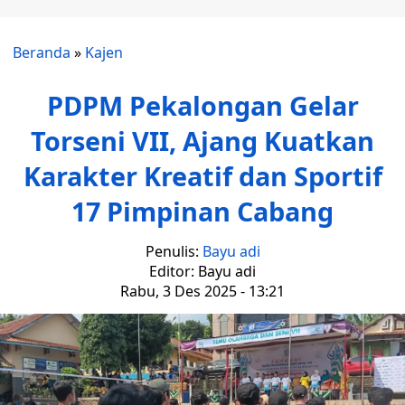
Beranda
»
Kajen
PDPM Pekalongan Gelar
Torseni VII, Ajang Kuatkan
Karakter Kreatif dan Sportif
17 Pimpinan Cabang
Penulis:
Bayu adi
Editor: Bayu adi
Rabu, 3 Des 2025 - 13:21