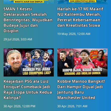
SMAN 1 Kesesi
Harlah ke-17 MI Ma’arif
Deklarasikan Sekolah
NU Kalilembu Meriah,
Berintegritas, Wujudkan
Pererat Kebersamaan
Budaya Jujur dan
dan Kreativitas Siswa
Disiplin
19 May 2026, 12:00 AM
29 Jul 2026, 3:03 AM
Keajaiban PSG ala Luiz
Kobbie Mainoo Bangkit!
Enrique! Comeback Jadi
Dari Hampir Dijual Jadi
Raja Eropa Untuk Kedua
Jantung Baru
Kalinya?
Manchester United
30 Apr 2026, 12:00 PM
30 Apr 2026, 7:01 AM