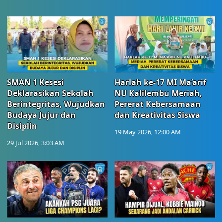
SMAN 1 Kesesi
Harlah ke-17 MI Ma’arif
Deklarasikan Sekolah
NU Kalilembu Meriah,
Berintegritas, Wujudkan
Pererat Kebersamaan
Budaya Jujur dan
dan Kreativitas Siswa
Disiplin
19 May 2026, 12:00 AM
29 Jul 2026, 3:03 AM