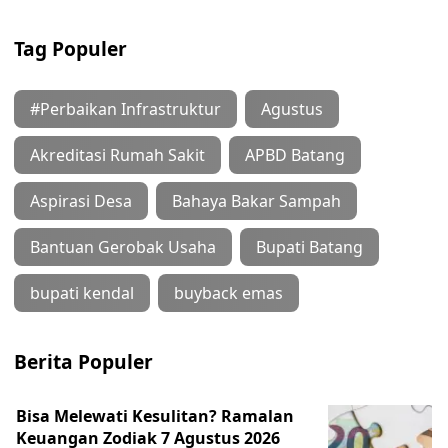
Tag Populer
#Perbaikan Infrastruktur
Agustus
Akreditasi Rumah Sakit
APBD Batang
Aspirasi Desa
Bahaya Bakar Sampah
Bantuan Gerobak Usaha
Bupati Batang
bupati kendal
buyback emas
Berita Populer
Bisa Melewati Kesulitan? Ramalan
Keuangan Zodiak 7 Agustus 2026