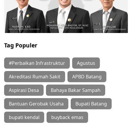
Tag Populer
#Perbaikan Infrastruktur
Agustus
Akreditasi Rumah Sakit
APBD Batang
Aspirasi Desa
Bahaya Bakar Sampah
Bantuan Gerobak Usaha
Bupati Batang
bupati kendal
buyback emas